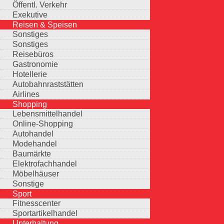
Öffentl. Verkehr
Exekutive
Reisen & Speisen
Sonstiges
Sonstiges
Reisebüros
Gastronomie
Hotellerie
Autobahnraststätten
Airlines
Shopping
Lebensmittelhandel
Online-Shopping
Autohandel
Modehandel
Baumärkte
Elektrofachhandel
Möbelhäuser
Sonstige
Sport
Fitnesscenter
Sportartikelhandel
Unterhaltung