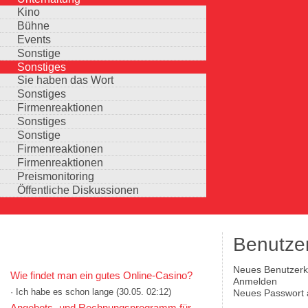
Kino
Bühne
Events
Sonstige
Sonstiges
Sie haben das Wort
Sonstiges
Firmenreaktionen
Sonstiges
Sonstige
Firmenreaktionen
Firmenreaktionen
Preismonitoring
Öffentliche Diskussionen
Benutze
KOMMENTARE IN KURZFORM
(aktiver Reiter)
Neues Benutzerko
Wie findet man ein gutes Online-Casino?
Haupt-Reiter
Anmelden
· Ich habe es schon lange
(30.05. 02:12)
Neues Passwort 
Auswahlmöglichkeiten
Angebots- und Rechnungsprogramm für