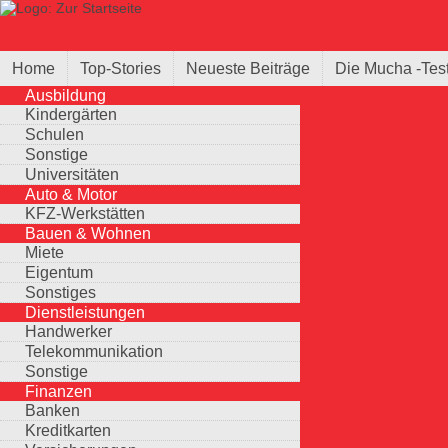
Direkt zum Inhalt
Suche
Suchformular
Home
Top-Stories
Neueste Beiträge
Die Mucha -Tes
Ausbildung
Kindergärten
Schulen
Sonstige
Universitäten
Auto & Motor
KFZ-Werkstätten
Bauen & Wohnen
Miete
Eigentum
Sonstiges
Dienstleistungen
Handwerker
Telekommunikation
Sonstige
Finanzen
Banken
Kreditkarten