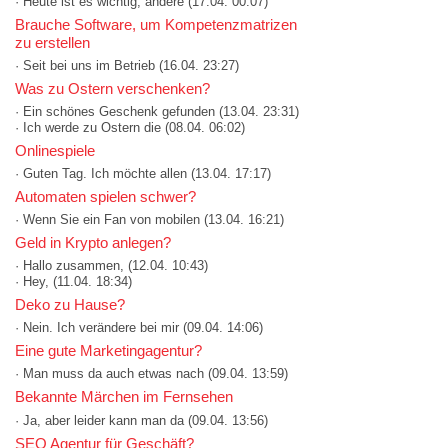
· Heute ist es wichtig, andere
(17.04. 00:07)
Brauche Software, um Kompetenzmatrizen
zu erstellen
· Seit bei uns im Betrieb
(16.04. 23:27)
Was zu Ostern verschenken?
· Ein schönes Geschenk gefunden
(13.04. 23:31)
· Ich werde zu Ostern die
(08.04. 06:02)
Onlinespiele
· Guten Tag. Ich möchte allen
(13.04. 17:17)
Automaten spielen schwer?
· Wenn Sie ein Fan von mobilen
(13.04. 16:21)
Geld in Krypto anlegen?
· Hallo zusammen,
(12.04. 10:43)
· Hey,
(11.04. 18:34)
Deko zu Hause?
· Nein. Ich verändere bei mir
(09.04. 14:06)
Eine gute Marketingagentur?
· Man muss da auch etwas nach
(09.04. 13:59)
Bekannte Märchen im Fernsehen
· Ja, aber leider kann man da
(09.04. 13:56)
SEO Agentur für Geschäft?