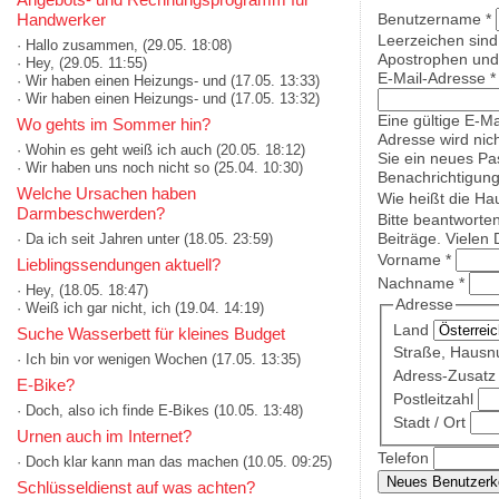
Handwerker
Benutzername
*
Leerzeichen sind
· Hallo zusammen,
(29.05. 18:08)
Apostrophen und 
· Hey,
(29.05. 11:55)
E-Mail-Adresse
*
· Wir haben einen Heizungs- und
(17.05. 13:33)
· Wir haben einen Heizungs- und
(17.05. 13:32)
Eine gültige E-Ma
Wo gehts im Sommer hin?
Adresse wird nich
· Wohin es geht weiß ich auch
(20.05. 18:12)
Sie ein neues Pa
· Wir haben uns noch nicht so
(25.04. 10:30)
Benachrichtigung
Welche Ursachen haben
Wie heißt die Ha
Darmbeschwerden?
Bitte beantworte
Beiträge. Vielen 
· Da ich seit Jahren unter
(18.05. 23:59)
Vorname
*
Lieblingssendungen aktuell?
Nachname
*
· Hey,
(18.05. 18:47)
Adresse
· Weiß ich gar nicht, ich
(19.04. 14:19)
Land
Suche Wasserbett für kleines Budget
Straße, Haus
· Ich bin vor wenigen Wochen
(17.05. 13:35)
Adress-Zusatz 
E-Bike?
Postleitzahl
· Doch, also ich finde E-Bikes
(10.05. 13:48)
Stadt / Ort
Urnen auch im Internet?
Telefon
· Doch klar kann man das machen
(10.05. 09:25)
Schlüsseldienst auf was achten?