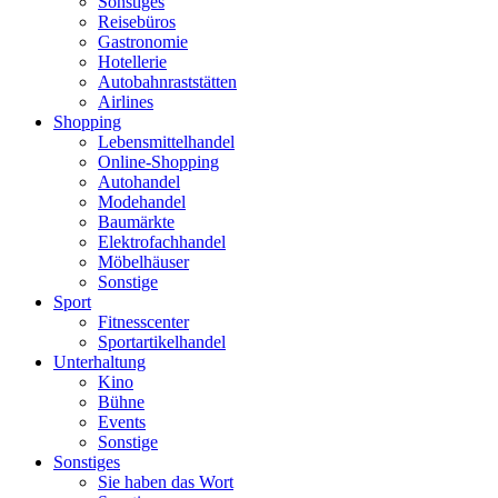
Sonstiges
Reisebüros
Gastronomie
Hotellerie
Autobahnraststätten
Airlines
Shopping
Lebensmittelhandel
Online-Shopping
Autohandel
Modehandel
Baumärkte
Elektrofachhandel
Möbelhäuser
Sonstige
Sport
Fitnesscenter
Sportartikelhandel
Unterhaltung
Kino
Bühne
Events
Sonstige
Sonstiges
Sie haben das Wort