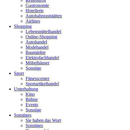
Reisebüros
Gastronomie
Hotellerie
Autobahnraststätten
Airlines
Shopping
Lebensmittelhandel
Online-Shopping
Autohandel
Modehandel
Baumärkte
Elektrofachhandel
Möbelhäuser
Sonstige
Sport
Fitnesscenter
Sportartikelhandel
Unterhaltung
Kino
Bühne
Events
Sonstige
Sonstiges
Sie haben das Wort
Sonstiges