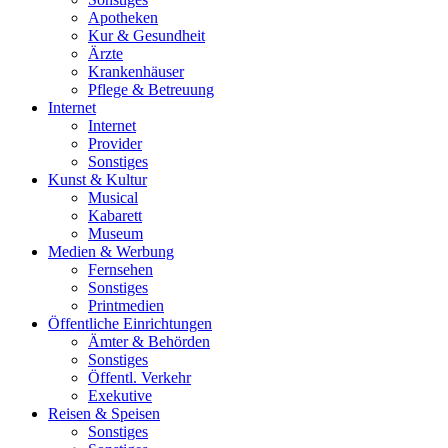
Apotheken
Kur & Gesundheit
Ärzte
Krankenhäuser
Pflege & Betreuung
Internet
Internet
Provider
Sonstiges
Kunst & Kultur
Musical
Kabarett
Museum
Medien & Werbung
Fernsehen
Sonstiges
Printmedien
Öffentliche Einrichtungen
Ämter & Behörden
Sonstiges
Öffentl. Verkehr
Exekutive
Reisen & Speisen
Sonstiges