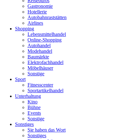
Reisebüros
Gastronomie
Hotellerie
Autobahnraststätten
Airlines
Shopping
Lebensmittelhandel
Online-Shopping
Autohandel
Modehandel
Baumärkte
Elektrofachhandel
Möbelhäuser
Sonstige
Sport
Fitnesscenter
Sportartikelhandel
Unterhaltung
Kino
Bühne
Events
Sonstige
Sonstiges
Sie haben das Wort
Sonstiges