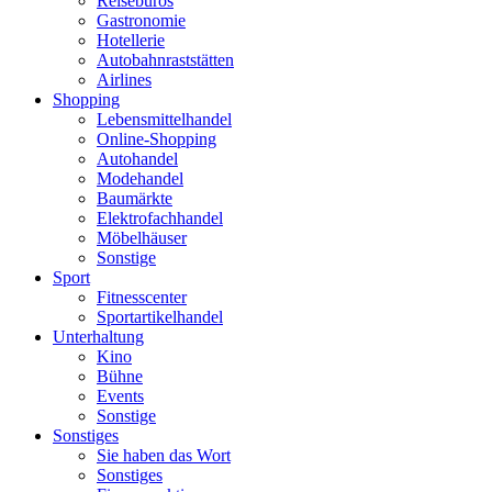
Reisebüros
Gastronomie
Hotellerie
Autobahnraststätten
Airlines
Shopping
Lebensmittelhandel
Online-Shopping
Autohandel
Modehandel
Baumärkte
Elektrofachhandel
Möbelhäuser
Sonstige
Sport
Fitnesscenter
Sportartikelhandel
Unterhaltung
Kino
Bühne
Events
Sonstige
Sonstiges
Sie haben das Wort
Sonstiges