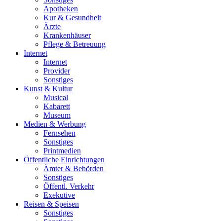
Apotheken
Kur & Gesundheit
Ärzte
Krankenhäuser
Pflege & Betreuung
Internet
Internet
Provider
Sonstiges
Kunst & Kultur
Musical
Kabarett
Museum
Medien & Werbung
Fernsehen
Sonstiges
Printmedien
Öffentliche Einrichtungen
Ämter & Behörden
Sonstiges
Öffentl. Verkehr
Exekutive
Reisen & Speisen
Sonstiges