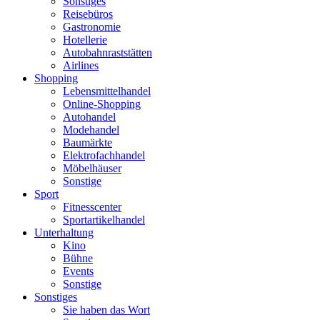
Sonstiges
Reisebüros
Gastronomie
Hotellerie
Autobahnraststätten
Airlines
Shopping
Lebensmittelhandel
Online-Shopping
Autohandel
Modehandel
Baumärkte
Elektrofachhandel
Möbelhäuser
Sonstige
Sport
Fitnesscenter
Sportartikelhandel
Unterhaltung
Kino
Bühne
Events
Sonstige
Sonstiges
Sie haben das Wort