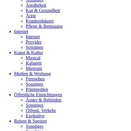
Apotheken
Kur & Gesundheit
Ärzte
Krankenhäuser
Pflege & Betreuung
Internet
Internet
Provider
Sonstiges
Kunst & Kultur
Musical
Kabarett
Museum
Medien & Werbung
Fernsehen
Sonstiges
Printmedien
Öffentliche Einrichtungen
Ämter & Behörden
Sonstiges
Öffentl. Verkehr
Exekutive
Reisen & Speisen
Sonstiges