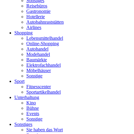
Sonstiges
Reisebüros
Gastronomie
Hotellerie
Autobahnraststätten
Airlines
Shopping
Lebensmittelhandel
Online-Shopping
Autohandel
Modehandel
Baumärkte
Elektrofachhandel
Möbelhäuser
Sonstige
Sport
Fitnesscenter
Sportartikelhandel
Unterhaltung
Kino
Bühne
Events
Sonstige
Sonstiges
Sie haben das Wort