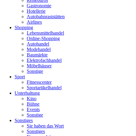
Reisebüros
Gastronomie
Hotellerie
Autobahnraststätten
Airlines
Shopping
Lebensmittelhandel
Online-Shopping
Autohandel
Modehandel
Baumärkte
Elektrofachhandel
Möbelhäuser
Sonstige
Sport
Fitnesscenter
Sportartikelhandel
Unterhaltung
Kino
Bühne
Events
Sonstige
Sonstiges
Sie haben das Wort
Sonstiges