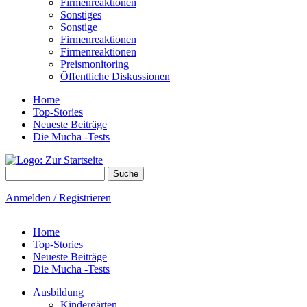
Firmenreaktionen
Sonstiges
Sonstige
Firmenreaktionen
Firmenreaktionen
Preismonitoring
Öffentliche Diskussionen
Home
Top-Stories
Neueste Beiträge
Die Mucha -Tests
Suche
Suchformular
Anmelden / Registrieren
Home
Top-Stories
Neueste Beiträge
Die Mucha -Tests
Ausbildung
Kindergärten