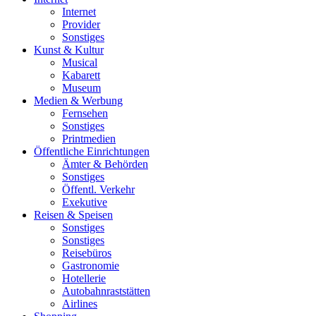
Internet
Provider
Sonstiges
Kunst & Kultur
Musical
Kabarett
Museum
Medien & Werbung
Fernsehen
Sonstiges
Printmedien
Öffentliche Einrichtungen
Ämter & Behörden
Sonstiges
Öffentl. Verkehr
Exekutive
Reisen & Speisen
Sonstiges
Sonstiges
Reisebüros
Gastronomie
Hotellerie
Autobahnraststätten
Airlines