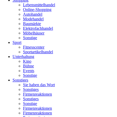
Shopping
Lebensmittelhandel
Online-Shopping
Autohandel
Modehandel
Baumärkte
Elektrofachhandel
Möbelhäuser
Sonstige
Sport
Fitnesscenter
Sportartikelhandel
Unterhaltung
Kino
Bühne
Events
Sonstige
Sonstiges
Sie haben das Wort
Sonstiges
Firmenreaktionen
Sonstiges
Sonstige
Firmenreaktionen
Firmenreaktionen