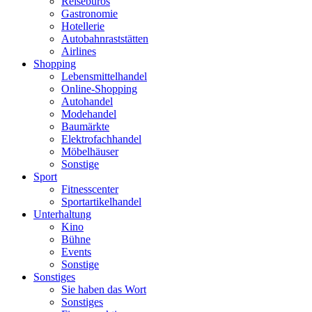
Reisebüros
Gastronomie
Hotellerie
Autobahnraststätten
Airlines
Shopping
Lebensmittelhandel
Online-Shopping
Autohandel
Modehandel
Baumärkte
Elektrofachhandel
Möbelhäuser
Sonstige
Sport
Fitnesscenter
Sportartikelhandel
Unterhaltung
Kino
Bühne
Events
Sonstige
Sonstiges
Sie haben das Wort
Sonstiges