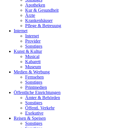
Apotheken
Kur & Gesundheit
Ärzte
Krankenhäuser
Pflege & Betreuung
Internet
Internet
Provider
Sonstiges
Kunst & Kultur
Musical
Kabarett
Museum
Medien & Werbung
Fernsehen
Sonstiges
Printmedien
Öffentliche Einrichtungen
Ämter & Behörden
Sonstiges
Öffentl. Verkehr
Exekutive
Reisen & Speisen
Sonstiges