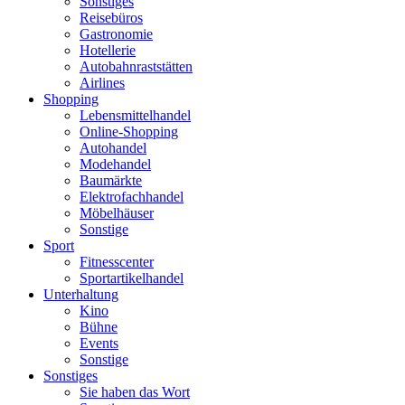
Sonstiges
Reisebüros
Gastronomie
Hotellerie
Autobahnraststätten
Airlines
Shopping
Lebensmittelhandel
Online-Shopping
Autohandel
Modehandel
Baumärkte
Elektrofachhandel
Möbelhäuser
Sonstige
Sport
Fitnesscenter
Sportartikelhandel
Unterhaltung
Kino
Bühne
Events
Sonstige
Sonstiges
Sie haben das Wort