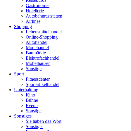
Reisebüros
Gastronomie
Hotellerie
Autobahnraststätten
Airlines
Shopping
Lebensmittelhandel
Online-Shopping
Autohandel
Modehandel
Baumärkte
Elektrofachhandel
Möbelhäuser
Sonstige
Sport
Fitnesscenter
Sportartikelhandel
Unterhaltung
Kino
Bühne
Events
Sonstige
Sonstiges
Sie haben das Wort
Sonstiges