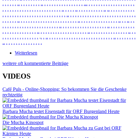
.
.
.
.
.
.
.
.
.
.
.
.
.
.
.
.
.
.
.
.
.
.
.
.
.
.
.
.
.
.
.
.
.
.
.
.
.
.
.
.
.
.
.
.
.
.
.
.
.
.
.
.
.
.
.
.
.
.
.
.
.
.
.
.
.
.
.
.
.
.
.
.
.
.
.
.
.
.
.
.
.
.
.
.
.
.
.
.
.
.
.
.
.
.
.
.
.
.
.
.
.
.
.
.
.
.
.
.
.
.
.
.
.
.
.
.
.
.
.
.
.
.
.
.
.
.
.
.
.
.
.
.
.
.
.
.
.
.
.
.
.
.
.
.
.
.
.
.
.
.
.
.
.
.
.
.
.
.
.
.
.
.
.
.
.
.
.
.
.
.
.
.
.
.
.
.
.
.
.
.
.
.
.
.
.
.
.
.
.
.
.
.
.
.
.
.
.
.
.
.
.
.
.
.
.
.
.
.
.
.
.
.
.
.
.
.
.
.
.
.
.
.
.
.
.
.
.
.
.
.
.
.
.
.
.
.
.
.
.
.
.
.
.
.
.
.
.
.
.
.
.
.
.
.
.
.
.
.
.
.
.
.
.
.
.
.
.
.
.
.
.
.
.
.
.
.
.
.
.
.
.
.
.
.
.
.
.
.
.
.
.
.
.
.
.
.
.
.
.
.
.
.
.
.
.
.
.
.
.
.
.
.
.
.
.
.
.
.
.
.
.
.
.
.
.
.
.
.
.
.
.
.
.
.
.
.
.
.
.
.
.
.
.
.
.
.
.
.
.
.
.
.
.
.
.
.
.
.
.
.
.
.
.
.
.
.
.
.
.
.
.
.
.
.
.
.
.
.
.
.
.
.
.
.
.
.
.
.
.
.
.
.
.
.
.
.
.
.
.
.
.
.
.
.
.
.
.
Weiterlesen
über News Ne2870
weitere oft kommentierte Beiträge
VIDEOS
Café Puls - Online-Shopping: So bekommen Sie die Geschenke
rechtzeitig
Barbara Mucha testet Eisenstadt für ORF Burgenland Heute
Die Mucha Kinospot