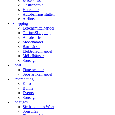
Reisebüros
Gastronomie
Hotellerie
Autobahnraststätten
Airlines
Shopping
Lebensmittelhandel
Online-Shopping
Autohandel
Modehandel
Baumärkte
Elektrofachhandel
Möbelhäuser
Sonstige
Sport
Fitnesscenter
Sportartikelhandel
Unterhaltung
Kino
Bühne
Events
Sonstige
Sonstiges
Sie haben das Wort
Sonstiges