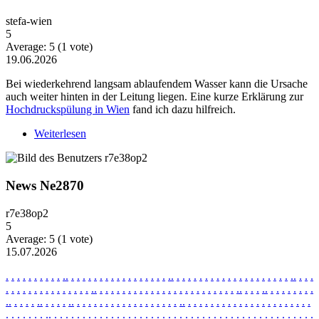
stefa-wien
5
Average:
5
(
1
vote)
19.06.2026
Bei wiederkehrend langsam ablaufendem Wasser kann die Ursache
auch weiter hinten in der Leitung liegen. Eine kurze Erklärung zur
Hochdruckspülung in Wien
fand ich dazu hilfreich.
Weiterlesen
über Wiederkehrende Probleme mit langsam
ablaufendem Wasser
News Ne2870
r7e38op2
5
Average:
5
(
1
vote)
15.07.2026
.
.
.
.
.
.
.
.
.
.
.
.
.
.
.
.
.
.
.
.
.
.
.
.
.
.
.
.
.
.
.
.
.
.
.
.
.
.
.
.
.
.
.
.
.
.
.
.
.
.
.
.
.
.
.
.
.
.
.
.
.
.
.
.
.
.
.
.
.
.
.
.
.
.
.
.
.
.
.
.
.
.
.
.
.
.
.
.
.
.
.
.
.
.
.
.
.
.
.
.
.
.
.
.
.
.
.
.
.
.
.
.
.
.
.
.
.
.
.
.
.
.
.
.
.
.
.
.
.
.
.
.
.
.
.
.
.
.
.
.
.
.
.
.
.
.
.
.
.
.
.
.
.
.
.
.
.
.
.
.
.
.
.
.
.
.
.
.
.
.
.
.
.
.
.
.
.
.
.
.
.
.
.
.
.
.
.
.
.
.
.
.
.
.
.
.
.
.
.
.
.
.
.
.
.
.
.
.
.
.
.
.
.
.
.
.
.
.
.
.
.
.
.