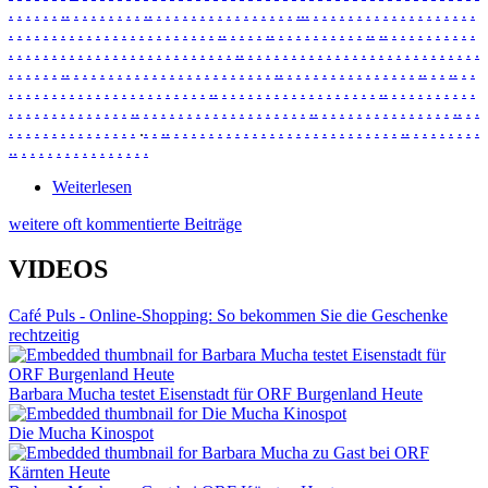
.
.
.
.
.
.
.
.
.
.
.
.
.
.
.
.
.
.
.
.
.
.
.
.
.
.
.
.
.
.
.
.
.
.
.
.
.
.
.
.
.
.
.
.
.
.
.
.
.
.
.
.
.
.
.
.
.
.
.
.
.
.
.
.
.
.
.
.
.
.
.
.
.
.
.
.
.
.
.
.
.
.
.
.
.
.
.
.
.
.
.
.
.
.
.
.
.
.
.
.
.
.
.
.
.
.
.
.
.
.
.
.
.
.
.
.
.
.
.
.
.
.
.
.
.
.
.
.
.
.
.
.
.
.
.
.
.
.
.
.
.
.
.
.
.
.
.
.
.
.
.
.
.
.
.
.
.
.
.
.
.
.
.
.
.
.
.
.
.
.
.
.
.
.
.
.
.
.
.
.
.
.
.
.
.
.
.
.
.
.
.
.
.
.
.
.
.
.
.
.
.
.
.
.
.
.
.
.
.
.
.
.
.
.
.
.
.
.
.
.
.
.
.
.
.
.
.
.
.
.
.
.
.
.
.
.
.
.
.
.
.
.
.
.
.
.
.
.
.
.
.
.
.
.
.
.
.
.
.
.
.
.
.
.
.
.
.
.
.
.
.
.
.
.
.
.
.
.
.
.
.
.
.
.
.
.
.
.
.
.
.
.
.
.
.
.
.
.
.
.
.
.
.
.
.
.
.
.
.
.
.
.
.
.
.
.
.
.
.
.
.
.
.
.
.
.
.
.
.
.
.
.
.
.
.
.
.
.
.
.
.
.
.
.
.
.
.
.
.
.
.
.
.
.
.
.
.
.
.
.
.
.
.
.
.
.
.
.
.
.
.
.
.
.
.
.
.
.
.
.
.
.
.
.
.
.
.
.
.
.
.
.
.
.
.
.
.
.
.
.
.
.
.
.
.
.
.
Weiterlesen
über News Ne2670
weitere oft kommentierte Beiträge
VIDEOS
Café Puls - Online-Shopping: So bekommen Sie die Geschenke
rechtzeitig
Barbara Mucha testet Eisenstadt für ORF Burgenland Heute
Die Mucha Kinospot