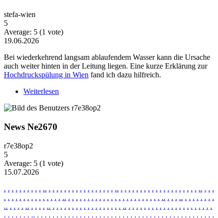
stefa-wien
5
Average:
5
(
1
vote)
19.06.2026
Bei wiederkehrend langsam ablaufendem Wasser kann die Ursache
auch weiter hinten in der Leitung liegen. Eine kurze Erklärung zur
Hochdruckspülung in Wien
fand ich dazu hilfreich.
Weiterlesen
über Wiederkehrende Probleme mit langsam
ablaufendem Wasser
News Ne2670
r7e38op2
5
Average:
5
(
1
vote)
15.07.2026
.
.
.
.
.
.
.
.
.
.
.
.
.
.
.
.
.
.
.
.
.
.
.
.
.
.
.
.
.
.
.
.
.
.
.
.
.
.
.
.
.
.
.
.
.
.
.
.
.
.
.
.
.
.
.
.
.
.
.
.
.
.
.
.
.
.
.
.
.
.
.
.
.
.
.
.
.
.
.
.
.
.
.
.
.
.
.
.
.
.
.
.
.
.
.
.
.
.
.
.
.
.
.
.
.
.
.
.
.
.
.
.
.
.
.
.
.
.
.
.
.
.
.
.
.
.
.
.
.
.
.
.
.
.
.
.
.
.
.
.
.
.
.
.
.
.
.
.
.
.
.
.
.
.
.
.
.
.
.
.
.
.
.
.
.
.
.
.
.
.
.
.
.
.
.
.
.
.
.
.
.
.
.
.
.
.
.
.
.
.
.
.
.
.
.
.
.
.
.
.
.
.
.
.
.
.
.
.
.
.
.
.
.
.
.
.
.
.
.
.
.
.
.