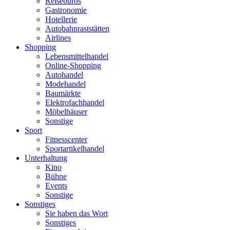
Reisebüros
Gastronomie
Hotellerie
Autobahnraststätten
Airlines
Shopping
Lebensmittelhandel
Online-Shopping
Autohandel
Modehandel
Baumärkte
Elektrofachhandel
Möbelhäuser
Sonstige
Sport
Fitnesscenter
Sportartikelhandel
Unterhaltung
Kino
Bühne
Events
Sonstige
Sonstiges
Sie haben das Wort
Sonstiges