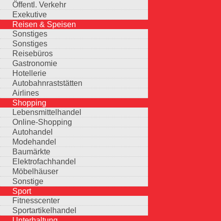
Öffentl. Verkehr
Exekutive
Reisen & Speisen
Sonstiges
Sonstiges
Reisebüros
Gastronomie
Hotellerie
Autobahnraststätten
Airlines
Shopping
Lebensmittelhandel
Online-Shopping
Autohandel
Modehandel
Baumärkte
Elektrofachhandel
Möbelhäuser
Sonstige
Sport
Fitnesscenter
Sportartikelhandel
Unterhaltung