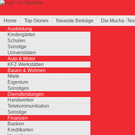
Direkt zum Inhalt
Suche
Suchformular
Home
Top-Stories
Neueste Beiträge
Die Mucha -Tes
Ausbildung
Kindergärten
Schulen
Sonstige
Universitäten
Auto & Motor
KFZ-Werkstätten
Bauen & Wohnen
Miete
Eigentum
Sonstiges
Dienstleistungen
Handwerker
Telekommunikation
Sonstige
Finanzen
Banken
Kreditkarten