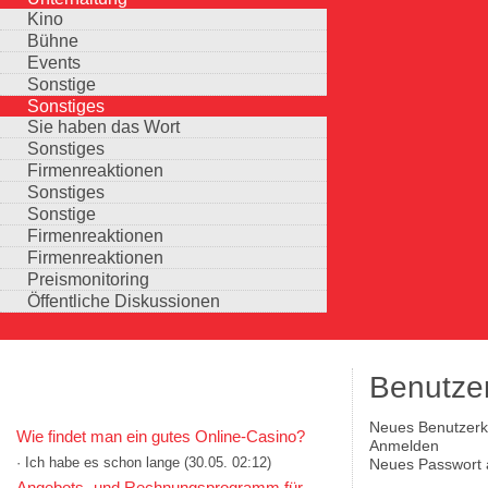
Kino
Bühne
Events
Sonstige
Sonstiges
Sie haben das Wort
Sonstiges
Firmenreaktionen
Sonstiges
Sonstige
Firmenreaktionen
Firmenreaktionen
Preismonitoring
Öffentliche Diskussionen
Benutze
KOMMENTARE IN KURZFORM
(aktiver Reiter)
Neues Benutzerko
Wie findet man ein gutes Online-Casino?
Haupt-Reiter
Anmelden
· Ich habe es schon lange
(30.05. 02:12)
Neues Passwort 
Auswahlmöglichkeiten
Angebots- und Rechnungsprogramm für