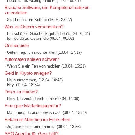
· Heute ist es wichtig, andere
(17.04. 00:07)
Brauche Software, um Kompetenzmatrizen
zu erstellen
· Seit bei uns im Betrieb
(16.04. 23:27)
Was zu Ostern verschenken?
· Ein schönes Geschenk gefunden
(13.04. 23:31)
· Ich werde zu Ostern die
(08.04. 06:02)
Onlinespiele
· Guten Tag. Ich möchte allen
(13.04. 17:17)
Automaten spielen schwer?
· Wenn Sie ein Fan von mobilen
(13.04. 16:21)
Geld in Krypto anlegen?
· Hallo zusammen,
(12.04. 10:43)
· Hey,
(11.04. 18:34)
Deko zu Hause?
· Nein. Ich verändere bei mir
(09.04. 14:06)
Eine gute Marketingagentur?
· Man muss da auch etwas nach
(09.04. 13:59)
Bekannte Märchen im Fernsehen
· Ja, aber leider kann man da
(09.04. 13:56)
SEO Agentur für Geschäft?