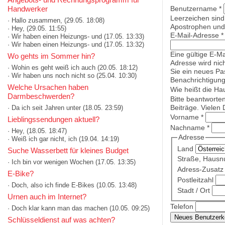
Handwerker
Benutzername
*
Leerzeichen sind
· Hallo zusammen,
(29.05. 18:08)
Apostrophen und 
· Hey,
(29.05. 11:55)
E-Mail-Adresse
*
· Wir haben einen Heizungs- und
(17.05. 13:33)
· Wir haben einen Heizungs- und
(17.05. 13:32)
Eine gültige E-Ma
Wo gehts im Sommer hin?
Adresse wird nich
· Wohin es geht weiß ich auch
(20.05. 18:12)
Sie ein neues Pa
· Wir haben uns noch nicht so
(25.04. 10:30)
Benachrichtigung
Welche Ursachen haben
Wie heißt die Ha
Darmbeschwerden?
Bitte beantworte
Beiträge. Vielen 
· Da ich seit Jahren unter
(18.05. 23:59)
Vorname
*
Lieblingssendungen aktuell?
Nachname
*
· Hey,
(18.05. 18:47)
Adresse
· Weiß ich gar nicht, ich
(19.04. 14:19)
Land
Suche Wasserbett für kleines Budget
Straße, Haus
· Ich bin vor wenigen Wochen
(17.05. 13:35)
Adress-Zusatz 
E-Bike?
Postleitzahl
· Doch, also ich finde E-Bikes
(10.05. 13:48)
Stadt / Ort
Urnen auch im Internet?
Telefon
· Doch klar kann man das machen
(10.05. 09:25)
Schlüsseldienst auf was achten?