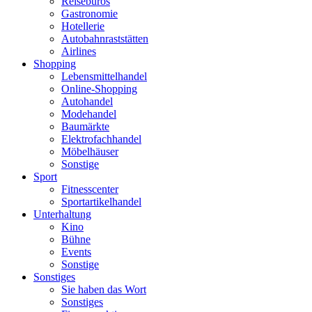
Reisebüros
Gastronomie
Hotellerie
Autobahnraststätten
Airlines
Shopping
Lebensmittelhandel
Online-Shopping
Autohandel
Modehandel
Baumärkte
Elektrofachhandel
Möbelhäuser
Sonstige
Sport
Fitnesscenter
Sportartikelhandel
Unterhaltung
Kino
Bühne
Events
Sonstige
Sonstiges
Sie haben das Wort
Sonstiges