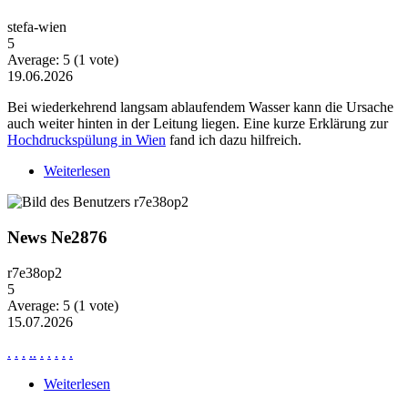
stefa-wien
5
Average:
5
(
1
vote)
19.06.2026
Bei wiederkehrend langsam ablaufendem Wasser kann die Ursache
auch weiter hinten in der Leitung liegen. Eine kurze Erklärung zur
Hochdruckspülung in Wien
fand ich dazu hilfreich.
Weiterlesen
über Wiederkehrende Probleme mit langsam
ablaufendem Wasser
News Ne2876
r7e38op2
5
Average:
5
(
1
vote)
15.07.2026
.
.
.
.
.
.
.
.
.
.
Weiterlesen
über News Ne2876