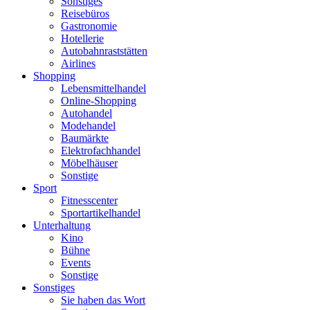
Sonstiges
Reisebüros
Gastronomie
Hotellerie
Autobahnraststätten
Airlines
Shopping
Lebensmittelhandel
Online-Shopping
Autohandel
Modehandel
Baumärkte
Elektrofachhandel
Möbelhäuser
Sonstige
Sport
Fitnesscenter
Sportartikelhandel
Unterhaltung
Kino
Bühne
Events
Sonstige
Sonstiges
Sie haben das Wort