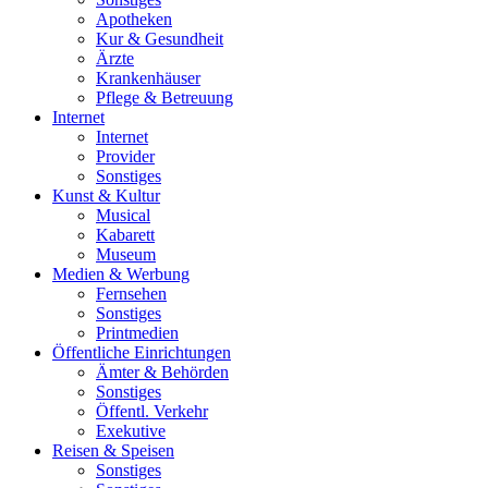
Apotheken
Kur & Gesundheit
Ärzte
Krankenhäuser
Pflege & Betreuung
Internet
Internet
Provider
Sonstiges
Kunst & Kultur
Musical
Kabarett
Museum
Medien & Werbung
Fernsehen
Sonstiges
Printmedien
Öffentliche Einrichtungen
Ämter & Behörden
Sonstiges
Öffentl. Verkehr
Exekutive
Reisen & Speisen
Sonstiges