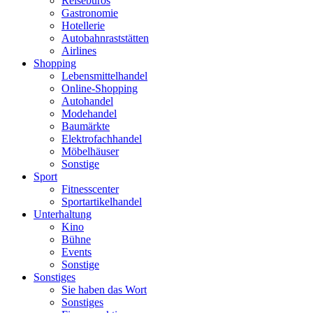
Reisebüros
Gastronomie
Hotellerie
Autobahnraststätten
Airlines
Shopping
Lebensmittelhandel
Online-Shopping
Autohandel
Modehandel
Baumärkte
Elektrofachhandel
Möbelhäuser
Sonstige
Sport
Fitnesscenter
Sportartikelhandel
Unterhaltung
Kino
Bühne
Events
Sonstige
Sonstiges
Sie haben das Wort
Sonstiges