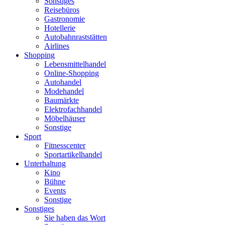
Sonstiges
Reisebüros
Gastronomie
Hotellerie
Autobahnraststätten
Airlines
Shopping
Lebensmittelhandel
Online-Shopping
Autohandel
Modehandel
Baumärkte
Elektrofachhandel
Möbelhäuser
Sonstige
Sport
Fitnesscenter
Sportartikelhandel
Unterhaltung
Kino
Bühne
Events
Sonstige
Sonstiges
Sie haben das Wort