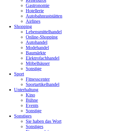
Reisebüros
Gastronomie
Hotellerie
Autobahnraststätten
Airlines
Shopping
Lebensmittelhandel
Online-Shopping
Autohandel
Modehandel
Baumärkte
Elektrofachhandel
Möbelhäuser
Sonstige
Sport
Fitnesscenter
Sportartikelhandel
Unterhaltung
Kino
Bühne
Events
Sonstige
Sonstiges
Sie haben das Wort
Sonstiges