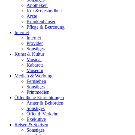
Apotheken
Kur & Gesundheit
Ärzte
Krankenhäuser
Pflege & Betreuung
Internet
Internet
Provider
Sonstiges
Kunst & Kultur
Musical
Kabarett
Museum
Medien & Werbung
Fernsehen
Sonstiges
Printmedien
Öffentliche Einrichtungen
Ämter & Behörden
Sonstiges
Öffentl. Verkehr
Exekutive
Reisen & Speisen
Sonstiges