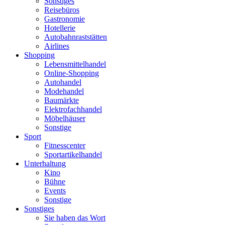
Sonstiges
Reisebüros
Gastronomie
Hotellerie
Autobahnraststätten
Airlines
Shopping
Lebensmittelhandel
Online-Shopping
Autohandel
Modehandel
Baumärkte
Elektrofachhandel
Möbelhäuser
Sonstige
Sport
Fitnesscenter
Sportartikelhandel
Unterhaltung
Kino
Bühne
Events
Sonstige
Sonstiges
Sie haben das Wort