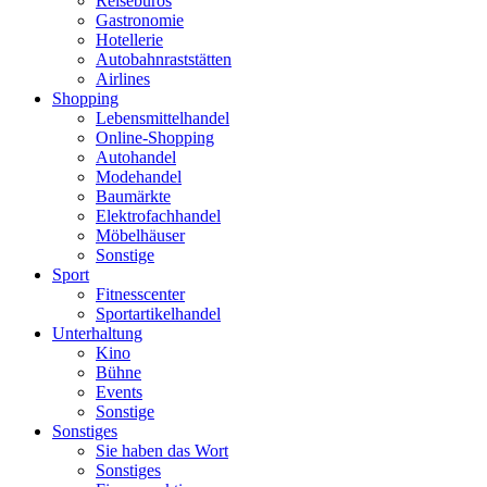
Reisebüros
Gastronomie
Hotellerie
Autobahnraststätten
Airlines
Shopping
Lebensmittelhandel
Online-Shopping
Autohandel
Modehandel
Baumärkte
Elektrofachhandel
Möbelhäuser
Sonstige
Sport
Fitnesscenter
Sportartikelhandel
Unterhaltung
Kino
Bühne
Events
Sonstige
Sonstiges
Sie haben das Wort
Sonstiges