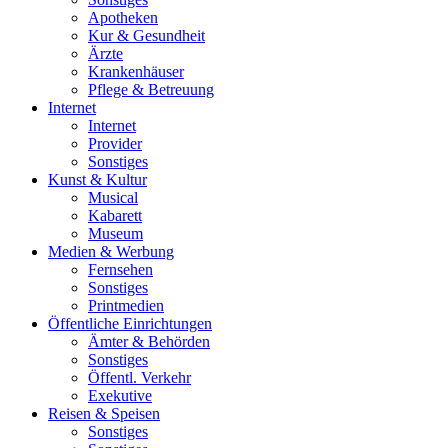
Apotheken
Kur & Gesundheit
Ärzte
Krankenhäuser
Pflege & Betreuung
Internet
Internet
Provider
Sonstiges
Kunst & Kultur
Musical
Kabarett
Museum
Medien & Werbung
Fernsehen
Sonstiges
Printmedien
Öffentliche Einrichtungen
Ämter & Behörden
Sonstiges
Öffentl. Verkehr
Exekutive
Reisen & Speisen
Sonstiges