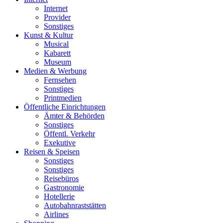
Internet
Provider
Sonstiges
Kunst & Kultur
Musical
Kabarett
Museum
Medien & Werbung
Fernsehen
Sonstiges
Printmedien
Öffentliche Einrichtungen
Ämter & Behörden
Sonstiges
Öffentl. Verkehr
Exekutive
Reisen & Speisen
Sonstiges
Sonstiges
Reisebüros
Gastronomie
Hotellerie
Autobahnraststätten
Airlines