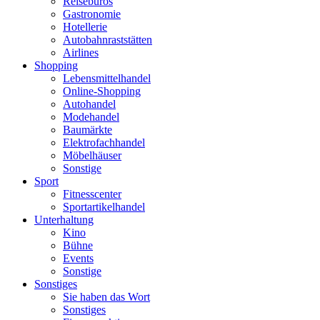
Reisebüros
Gastronomie
Hotellerie
Autobahnraststätten
Airlines
Shopping
Lebensmittelhandel
Online-Shopping
Autohandel
Modehandel
Baumärkte
Elektrofachhandel
Möbelhäuser
Sonstige
Sport
Fitnesscenter
Sportartikelhandel
Unterhaltung
Kino
Bühne
Events
Sonstige
Sonstiges
Sie haben das Wort
Sonstiges