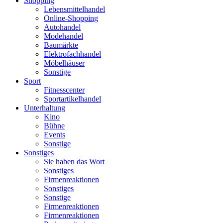
Shopping
Lebensmittelhandel
Online-Shopping
Autohandel
Modehandel
Baumärkte
Elektrofachhandel
Möbelhäuser
Sonstige
Sport
Fitnesscenter
Sportartikelhandel
Unterhaltung
Kino
Bühne
Events
Sonstige
Sonstiges
Sie haben das Wort
Sonstiges
Firmenreaktionen
Sonstiges
Sonstige
Firmenreaktionen
Firmenreaktionen