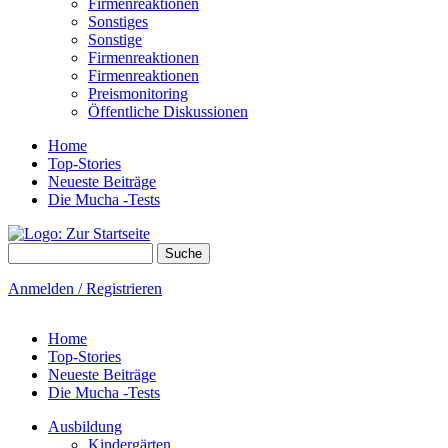
Firmenreaktionen
Sonstiges
Sonstige
Firmenreaktionen
Firmenreaktionen
Preismonitoring
Öffentliche Diskussionen
Home
Top-Stories
Neueste Beiträge
Die Mucha -Tests
Suche
Suchformular
Anmelden / Registrieren
Home
Top-Stories
Neueste Beiträge
Die Mucha -Tests
Ausbildung
Kindergärten