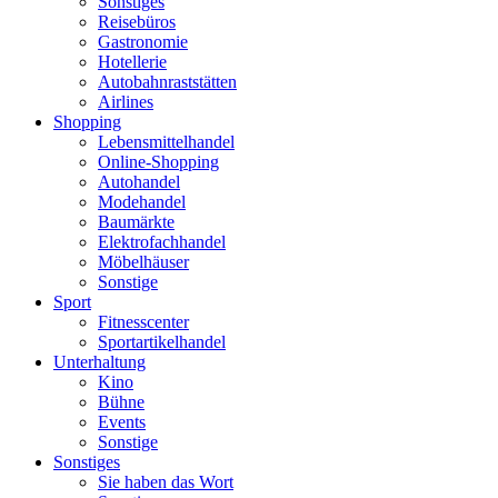
Sonstiges
Reisebüros
Gastronomie
Hotellerie
Autobahnraststätten
Airlines
Shopping
Lebensmittelhandel
Online-Shopping
Autohandel
Modehandel
Baumärkte
Elektrofachhandel
Möbelhäuser
Sonstige
Sport
Fitnesscenter
Sportartikelhandel
Unterhaltung
Kino
Bühne
Events
Sonstige
Sonstiges
Sie haben das Wort