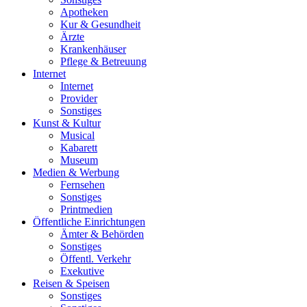
Apotheken
Kur & Gesundheit
Ärzte
Krankenhäuser
Pflege & Betreuung
Internet
Internet
Provider
Sonstiges
Kunst & Kultur
Musical
Kabarett
Museum
Medien & Werbung
Fernsehen
Sonstiges
Printmedien
Öffentliche Einrichtungen
Ämter & Behörden
Sonstiges
Öffentl. Verkehr
Exekutive
Reisen & Speisen
Sonstiges