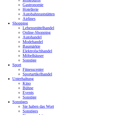
Reisebüros
Gastronomie
Hotellerie
Autobahnraststätten
Airlines
Shopping
Lebensmittelhandel
Online-Shopping
Autohandel
Modehandel
Baumärkte
Elektrofachhandel
Möbelhäuser
Sonstige
Sport
Fitnesscenter
Sportartikelhandel
Unterhaltung
Kino
Bühne
Events
Sonstige
Sonstiges
Sie haben das Wort
Sonstiges