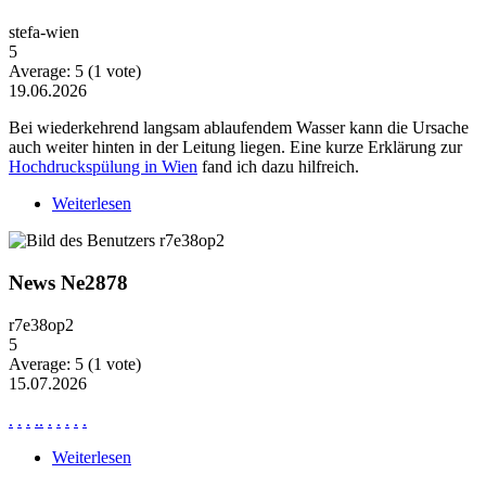
stefa-wien
5
Average:
5
(
1
vote)
19.06.2026
Bei wiederkehrend langsam ablaufendem Wasser kann die Ursache
auch weiter hinten in der Leitung liegen. Eine kurze Erklärung zur
Hochdruckspülung in Wien
fand ich dazu hilfreich.
Weiterlesen
über Wiederkehrende Probleme mit langsam
ablaufendem Wasser
News Ne2878
r7e38op2
5
Average:
5
(
1
vote)
15.07.2026
.
.
.
.
.
.
.
.
.
.
Weiterlesen
über News Ne2878