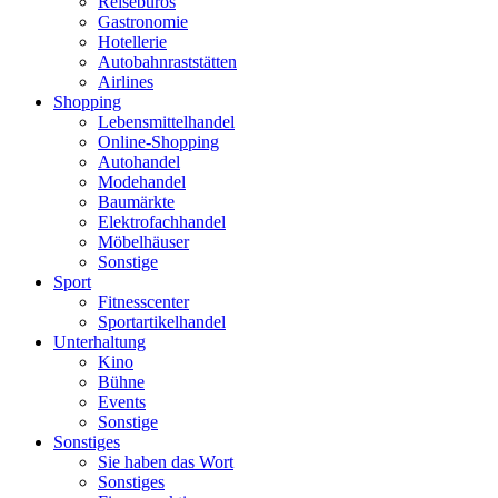
Reisebüros
Gastronomie
Hotellerie
Autobahnraststätten
Airlines
Shopping
Lebensmittelhandel
Online-Shopping
Autohandel
Modehandel
Baumärkte
Elektrofachhandel
Möbelhäuser
Sonstige
Sport
Fitnesscenter
Sportartikelhandel
Unterhaltung
Kino
Bühne
Events
Sonstige
Sonstiges
Sie haben das Wort
Sonstiges