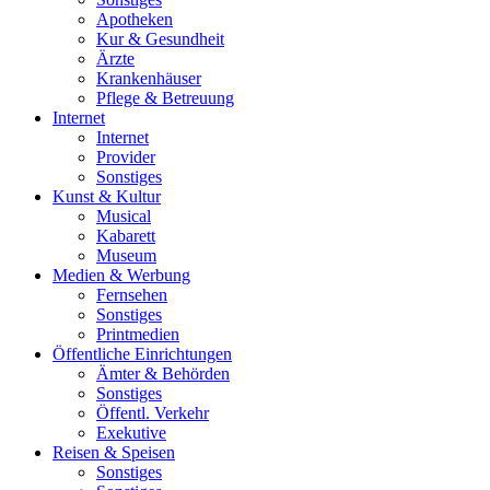
Apotheken
Kur & Gesundheit
Ärzte
Krankenhäuser
Pflege & Betreuung
Internet
Internet
Provider
Sonstiges
Kunst & Kultur
Musical
Kabarett
Museum
Medien & Werbung
Fernsehen
Sonstiges
Printmedien
Öffentliche Einrichtungen
Ämter & Behörden
Sonstiges
Öffentl. Verkehr
Exekutive
Reisen & Speisen
Sonstiges