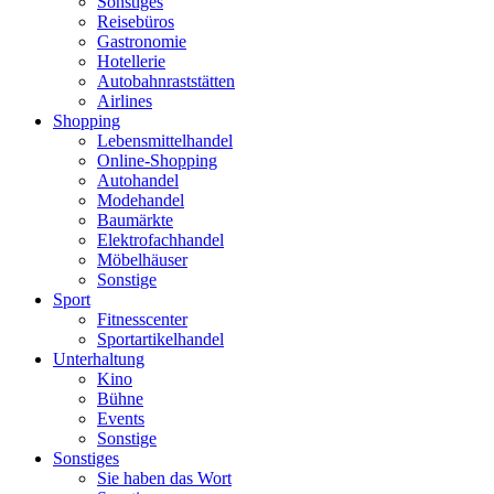
Sonstiges
Reisebüros
Gastronomie
Hotellerie
Autobahnraststätten
Airlines
Shopping
Lebensmittelhandel
Online-Shopping
Autohandel
Modehandel
Baumärkte
Elektrofachhandel
Möbelhäuser
Sonstige
Sport
Fitnesscenter
Sportartikelhandel
Unterhaltung
Kino
Bühne
Events
Sonstige
Sonstiges
Sie haben das Wort