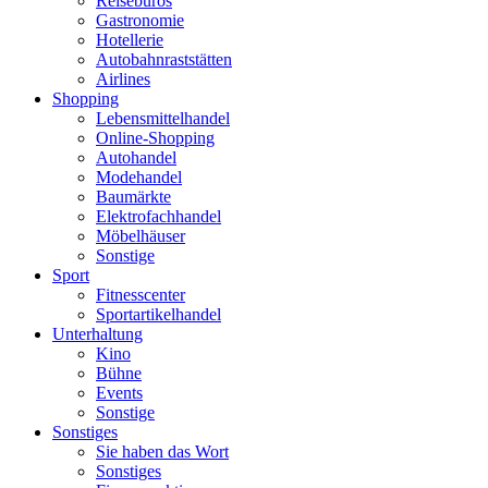
Reisebüros
Gastronomie
Hotellerie
Autobahnraststätten
Airlines
Shopping
Lebensmittelhandel
Online-Shopping
Autohandel
Modehandel
Baumärkte
Elektrofachhandel
Möbelhäuser
Sonstige
Sport
Fitnesscenter
Sportartikelhandel
Unterhaltung
Kino
Bühne
Events
Sonstige
Sonstiges
Sie haben das Wort
Sonstiges