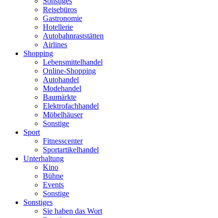
Sonstiges
Reisebüros
Gastronomie
Hotellerie
Autobahnraststätten
Airlines
Shopping
Lebensmittelhandel
Online-Shopping
Autohandel
Modehandel
Baumärkte
Elektrofachhandel
Möbelhäuser
Sonstige
Sport
Fitnesscenter
Sportartikelhandel
Unterhaltung
Kino
Bühne
Events
Sonstige
Sonstiges
Sie haben das Wort