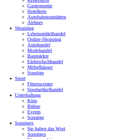
Reisebüros
Gastronomie
Hotellerie
Autobahnraststätten
Airlines
Shopping
Lebensmittelhandel
Online-Shopping
Autohandel
Modehandel
Baumärkte
Elektrofachhandel
Möbelhäuser
Sonstige
Sport
Fitnesscenter
Sportartikelhandel
Unterhaltung
Kino
Bühne
Events
Sonstige
Sonstiges
Sie haben das Wort
Sonstiges