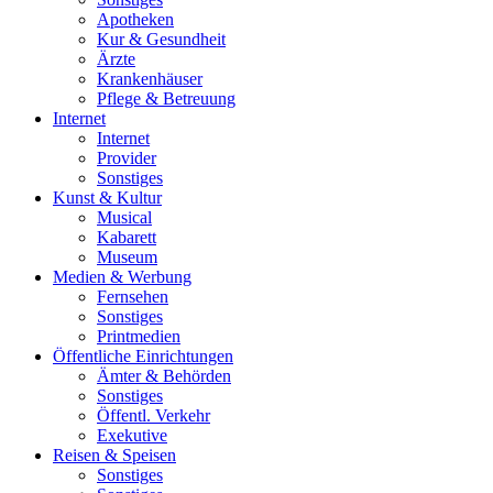
Apotheken
Kur & Gesundheit
Ärzte
Krankenhäuser
Pflege & Betreuung
Internet
Internet
Provider
Sonstiges
Kunst & Kultur
Musical
Kabarett
Museum
Medien & Werbung
Fernsehen
Sonstiges
Printmedien
Öffentliche Einrichtungen
Ämter & Behörden
Sonstiges
Öffentl. Verkehr
Exekutive
Reisen & Speisen
Sonstiges