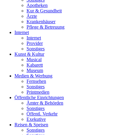
Apotheken
Kur & Gesundheit
Ärzte
Krankenhäuser
Pflege & Betreuung
Internet
Internet
Provider
Sonstiges
Kunst & Kultur
Musical
Kabarett
Museum
Medien & Werbung
Fernsehen
Sonstiges
Printmedien
Öffentliche Einrichtungen
Ämter & Behörden
Sonstiges
Öffentl. Verkehr
Exekutive
Reisen & Speisen
Sonstiges