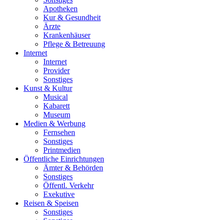
Apotheken
Kur & Gesundheit
Ärzte
Krankenhäuser
Pflege & Betreuung
Internet
Internet
Provider
Sonstiges
Kunst & Kultur
Musical
Kabarett
Museum
Medien & Werbung
Fernsehen
Sonstiges
Printmedien
Öffentliche Einrichtungen
Ämter & Behörden
Sonstiges
Öffentl. Verkehr
Exekutive
Reisen & Speisen
Sonstiges