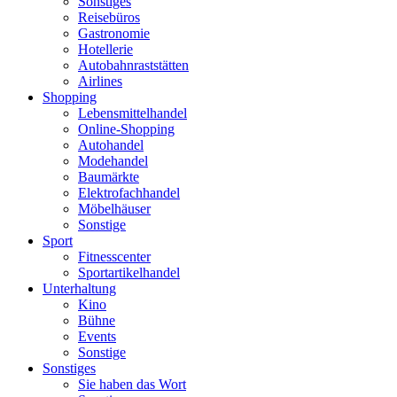
Sonstiges
Reisebüros
Gastronomie
Hotellerie
Autobahnraststätten
Airlines
Shopping
Lebensmittelhandel
Online-Shopping
Autohandel
Modehandel
Baumärkte
Elektrofachhandel
Möbelhäuser
Sonstige
Sport
Fitnesscenter
Sportartikelhandel
Unterhaltung
Kino
Bühne
Events
Sonstige
Sonstiges
Sie haben das Wort