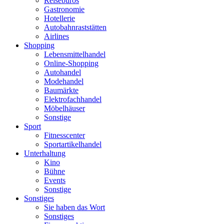
Reisebüros
Gastronomie
Hotellerie
Autobahnraststätten
Airlines
Shopping
Lebensmittelhandel
Online-Shopping
Autohandel
Modehandel
Baumärkte
Elektrofachhandel
Möbelhäuser
Sonstige
Sport
Fitnesscenter
Sportartikelhandel
Unterhaltung
Kino
Bühne
Events
Sonstige
Sonstiges
Sie haben das Wort
Sonstiges