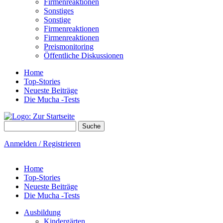
Firmenreaktionen
Sonstiges
Sonstige
Firmenreaktionen
Firmenreaktionen
Preismonitoring
Öffentliche Diskussionen
Home
Top-Stories
Neueste Beiträge
Die Mucha -Tests
Suche
Suchformular
Anmelden / Registrieren
Home
Top-Stories
Neueste Beiträge
Die Mucha -Tests
Ausbildung
Kindergärten