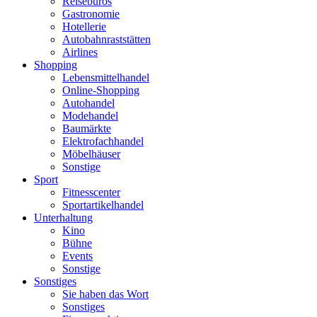
Reisebüros
Gastronomie
Hotellerie
Autobahnraststätten
Airlines
Shopping
Lebensmittelhandel
Online-Shopping
Autohandel
Modehandel
Baumärkte
Elektrofachhandel
Möbelhäuser
Sonstige
Sport
Fitnesscenter
Sportartikelhandel
Unterhaltung
Kino
Bühne
Events
Sonstige
Sonstiges
Sie haben das Wort
Sonstiges