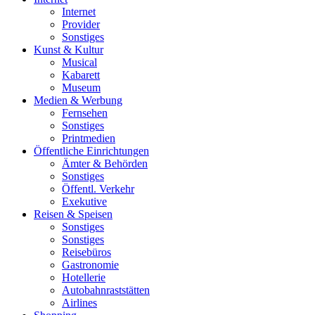
Internet
Provider
Sonstiges
Kunst & Kultur
Musical
Kabarett
Museum
Medien & Werbung
Fernsehen
Sonstiges
Printmedien
Öffentliche Einrichtungen
Ämter & Behörden
Sonstiges
Öffentl. Verkehr
Exekutive
Reisen & Speisen
Sonstiges
Sonstiges
Reisebüros
Gastronomie
Hotellerie
Autobahnraststätten
Airlines