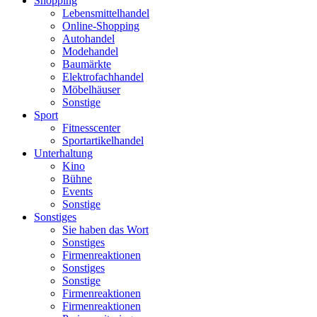
Shopping
Lebensmittelhandel
Online-Shopping
Autohandel
Modehandel
Baumärkte
Elektrofachhandel
Möbelhäuser
Sonstige
Sport
Fitnesscenter
Sportartikelhandel
Unterhaltung
Kino
Bühne
Events
Sonstige
Sonstiges
Sie haben das Wort
Sonstiges
Firmenreaktionen
Sonstiges
Sonstige
Firmenreaktionen
Firmenreaktionen