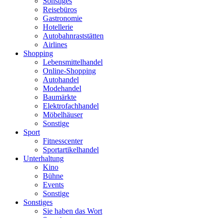
Sonstiges
Reisebüros
Gastronomie
Hotellerie
Autobahnraststätten
Airlines
Shopping
Lebensmittelhandel
Online-Shopping
Autohandel
Modehandel
Baumärkte
Elektrofachhandel
Möbelhäuser
Sonstige
Sport
Fitnesscenter
Sportartikelhandel
Unterhaltung
Kino
Bühne
Events
Sonstige
Sonstiges
Sie haben das Wort