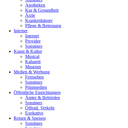
Apotheken
Kur & Gesundheit
Ärzte
Krankenhäuser
Pflege & Betreuung
Internet
Internet
Provider
Sonstiges
Kunst & Kultur
Musical
Kabarett
Museum
Medien & Werbung
Fernsehen
Sonstiges
Printmedien
Öffentliche Einrichtungen
Ämter & Behörden
Sonstiges
Öffentl. Verkehr
Exekutive
Reisen & Speisen
Sonstiges