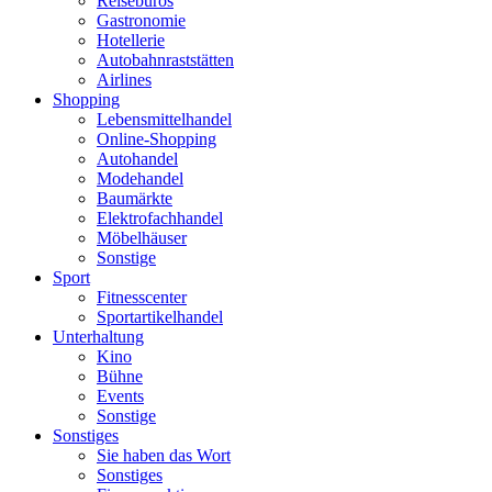
Reisebüros
Gastronomie
Hotellerie
Autobahnraststätten
Airlines
Shopping
Lebensmittelhandel
Online-Shopping
Autohandel
Modehandel
Baumärkte
Elektrofachhandel
Möbelhäuser
Sonstige
Sport
Fitnesscenter
Sportartikelhandel
Unterhaltung
Kino
Bühne
Events
Sonstige
Sonstiges
Sie haben das Wort
Sonstiges