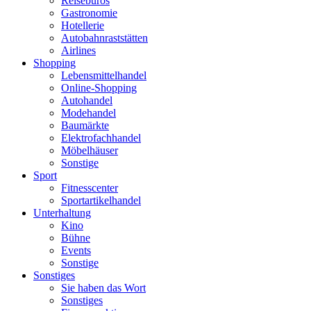
Reisebüros
Gastronomie
Hotellerie
Autobahnraststätten
Airlines
Shopping
Lebensmittelhandel
Online-Shopping
Autohandel
Modehandel
Baumärkte
Elektrofachhandel
Möbelhäuser
Sonstige
Sport
Fitnesscenter
Sportartikelhandel
Unterhaltung
Kino
Bühne
Events
Sonstige
Sonstiges
Sie haben das Wort
Sonstiges