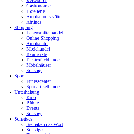
Reisebüros
Gastronomie
Hotellerie
Autobahnraststätten
Airlines
Shopping
Lebensmittelhandel
Online-Shopping
Autohandel
Modehandel
Baumärkte
Elektrofachhandel
Möbelhäuser
Sonstige
Sport
Fitnesscenter
Sportartikelhandel
Unterhaltung
Kino
Bühne
Events
Sonstige
Sonstiges
Sie haben das Wort
Sonstiges