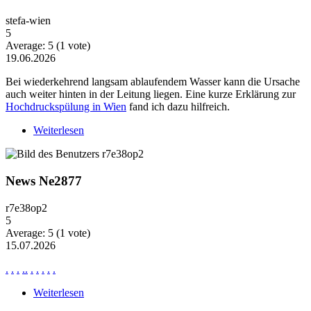
stefa-wien
5
Average:
5
(
1
vote)
19.06.2026
Bei wiederkehrend langsam ablaufendem Wasser kann die Ursache
auch weiter hinten in der Leitung liegen. Eine kurze Erklärung zur
Hochdruckspülung in Wien
fand ich dazu hilfreich.
Weiterlesen
über Wiederkehrende Probleme mit langsam
ablaufendem Wasser
News Ne2877
r7e38op2
5
Average:
5
(
1
vote)
15.07.2026
.
.
.
.
.
.
.
.
.
.
Weiterlesen
über News Ne2877