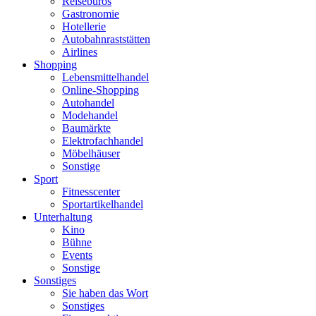
Reisebüros
Gastronomie
Hotellerie
Autobahnraststätten
Airlines
Shopping
Lebensmittelhandel
Online-Shopping
Autohandel
Modehandel
Baumärkte
Elektrofachhandel
Möbelhäuser
Sonstige
Sport
Fitnesscenter
Sportartikelhandel
Unterhaltung
Kino
Bühne
Events
Sonstige
Sonstiges
Sie haben das Wort
Sonstiges