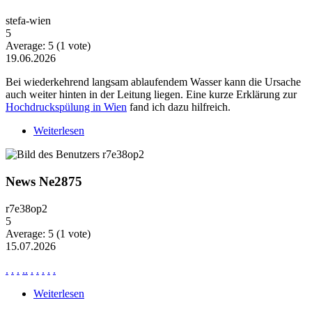
stefa-wien
5
Average:
5
(
1
vote)
19.06.2026
Bei wiederkehrend langsam ablaufendem Wasser kann die Ursache
auch weiter hinten in der Leitung liegen. Eine kurze Erklärung zur
Hochdruckspülung in Wien
fand ich dazu hilfreich.
Weiterlesen
über Wiederkehrende Probleme mit langsam
ablaufendem Wasser
News Ne2875
r7e38op2
5
Average:
5
(
1
vote)
15.07.2026
.
.
.
.
.
.
.
.
.
.
Weiterlesen
über News Ne2875