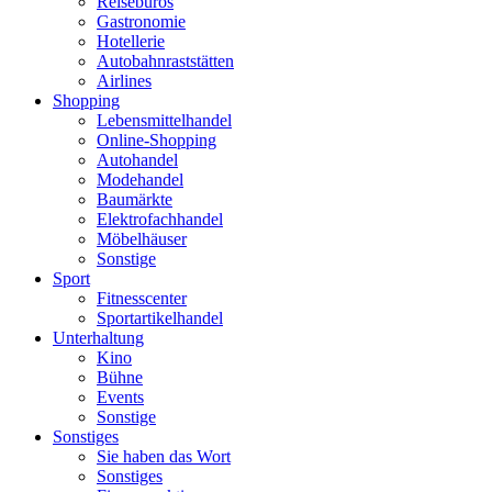
Reisebüros
Gastronomie
Hotellerie
Autobahnraststätten
Airlines
Shopping
Lebensmittelhandel
Online-Shopping
Autohandel
Modehandel
Baumärkte
Elektrofachhandel
Möbelhäuser
Sonstige
Sport
Fitnesscenter
Sportartikelhandel
Unterhaltung
Kino
Bühne
Events
Sonstige
Sonstiges
Sie haben das Wort
Sonstiges