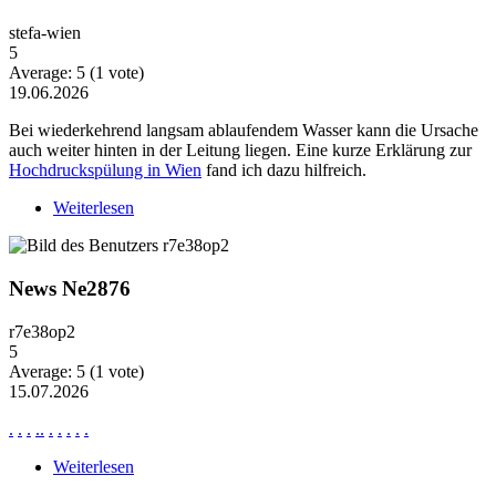
stefa-wien
5
Average:
5
(
1
vote)
19.06.2026
Bei wiederkehrend langsam ablaufendem Wasser kann die Ursache
auch weiter hinten in der Leitung liegen. Eine kurze Erklärung zur
Hochdruckspülung in Wien
fand ich dazu hilfreich.
Weiterlesen
über Wiederkehrende Probleme mit langsam
ablaufendem Wasser
News Ne2876
r7e38op2
5
Average:
5
(
1
vote)
15.07.2026
.
.
.
.
.
.
.
.
.
.
Weiterlesen
über News Ne2876