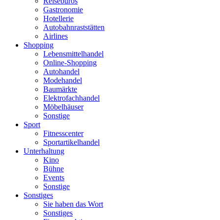
Reisebüros
Gastronomie
Hotellerie
Autobahnraststätten
Airlines
Shopping
Lebensmittelhandel
Online-Shopping
Autohandel
Modehandel
Baumärkte
Elektrofachhandel
Möbelhäuser
Sonstige
Sport
Fitnesscenter
Sportartikelhandel
Unterhaltung
Kino
Bühne
Events
Sonstige
Sonstiges
Sie haben das Wort
Sonstiges