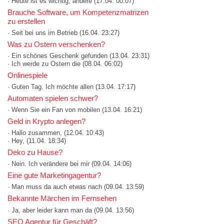
· Heute ist es wichtig, andere
(17.04. 00:07)
Brauche Software, um Kompetenzmatrizen
zu erstellen
· Seit bei uns im Betrieb
(16.04. 23:27)
Was zu Ostern verschenken?
· Ein schönes Geschenk gefunden
(13.04. 23:31)
· Ich werde zu Ostern die
(08.04. 06:02)
Onlinespiele
· Guten Tag. Ich möchte allen
(13.04. 17:17)
Automaten spielen schwer?
· Wenn Sie ein Fan von mobilen
(13.04. 16:21)
Geld in Krypto anlegen?
· Hallo zusammen,
(12.04. 10:43)
· Hey,
(11.04. 18:34)
Deko zu Hause?
· Nein. Ich verändere bei mir
(09.04. 14:06)
Eine gute Marketingagentur?
· Man muss da auch etwas nach
(09.04. 13:59)
Bekannte Märchen im Fernsehen
· Ja, aber leider kann man da
(09.04. 13:56)
SEO Agentur für Geschäft?