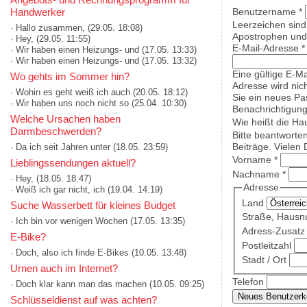
Handwerker
Benutzername
*
Leerzeichen sind
· Hallo zusammen,
(29.05. 18:08)
Apostrophen und 
· Hey,
(29.05. 11:55)
E-Mail-Adresse
*
· Wir haben einen Heizungs- und
(17.05. 13:33)
· Wir haben einen Heizungs- und
(17.05. 13:32)
Eine gültige E-Ma
Wo gehts im Sommer hin?
Adresse wird nich
· Wohin es geht weiß ich auch
(20.05. 18:12)
Sie ein neues Pa
· Wir haben uns noch nicht so
(25.04. 10:30)
Benachrichtigung
Welche Ursachen haben
Wie heißt die Ha
Darmbeschwerden?
Bitte beantworte
Beiträge. Vielen 
· Da ich seit Jahren unter
(18.05. 23:59)
Vorname
*
Lieblingssendungen aktuell?
Nachname
*
· Hey,
(18.05. 18:47)
Adresse
· Weiß ich gar nicht, ich
(19.04. 14:19)
Land
Suche Wasserbett für kleines Budget
Straße, Haus
· Ich bin vor wenigen Wochen
(17.05. 13:35)
Adress-Zusatz 
E-Bike?
Postleitzahl
· Doch, also ich finde E-Bikes
(10.05. 13:48)
Stadt / Ort
Urnen auch im Internet?
Telefon
· Doch klar kann man das machen
(10.05. 09:25)
Schlüsseldienst auf was achten?