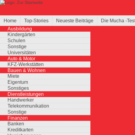
Direkt zum Inhalt
Suche
Suchformular
Home
Top-Stories
Neueste Beiträge
Die Mucha -Tes
Ausbildung
Kindergärten
Schulen
Sonstige
Universitäten
Auto & Motor
KFZ-Werkstätten
Bauen & Wohnen
Miete
Eigentum
Sonstiges
Dienstleistungen
Handwerker
Telekommunikation
Sonstige
Finanzen
Banken
Kreditkarten