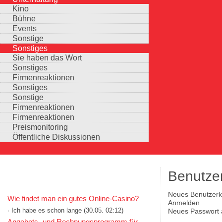
Kino
Bühne
Events
Sonstige
Sonstiges
Sie haben das Wort
Sonstiges
Firmenreaktionen
Sonstiges
Sonstige
Firmenreaktionen
Firmenreaktionen
Preismonitoring
Öffentliche Diskussionen
Benutze
KOMMENTARE IN KURZFORM
(aktiver Reiter)
Neues Benutzerko
Wie findet man ein gutes Online-Casino?
Haupt-Reiter
Anmelden
· Ich habe es schon lange
(30.05. 02:12)
Neues Passwort 
Auswahlmöglichkeiten
Angebots- und Rechnungsprogramm für