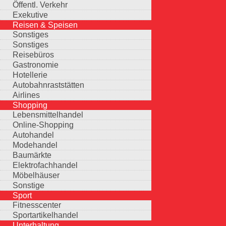
Öffentl. Verkehr
Exekutive
Reisen & Speisen
Sonstiges
Sonstiges
Reisebüros
Gastronomie
Hotellerie
Autobahnraststätten
Airlines
Shopping
Lebensmittelhandel
Online-Shopping
Autohandel
Modehandel
Baumärkte
Elektrofachhandel
Möbelhäuser
Sonstige
Sport
Fitnesscenter
Sportartikelhandel
Unterhaltung