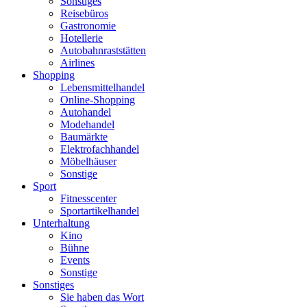
Sonstiges
Reisebüros
Gastronomie
Hotellerie
Autobahnraststätten
Airlines
Shopping
Lebensmittelhandel
Online-Shopping
Autohandel
Modehandel
Baumärkte
Elektrofachhandel
Möbelhäuser
Sonstige
Sport
Fitnesscenter
Sportartikelhandel
Unterhaltung
Kino
Bühne
Events
Sonstige
Sonstiges
Sie haben das Wort