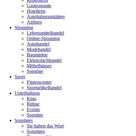
Reisebüros
Gastronomie
Hotellerie
Autobahnraststätten
Airlines
Shopping
Lebensmittelhandel
Online-Shopping
Autohandel
Modehandel
Baumärkte
Elektrofachhandel
Möbelhäuser
Sonstige
Sport
Fitnesscenter
Sportartikelhandel
Unterhaltung
Kino
Bühne
Events
Sonstige
Sonstiges
Sie haben das Wort
Sonstiges