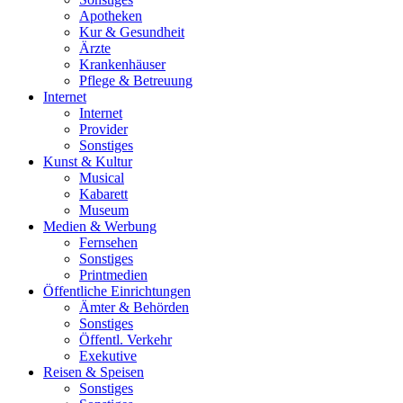
Apotheken
Kur & Gesundheit
Ärzte
Krankenhäuser
Pflege & Betreuung
Internet
Internet
Provider
Sonstiges
Kunst & Kultur
Musical
Kabarett
Museum
Medien & Werbung
Fernsehen
Sonstiges
Printmedien
Öffentliche Einrichtungen
Ämter & Behörden
Sonstiges
Öffentl. Verkehr
Exekutive
Reisen & Speisen
Sonstiges