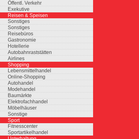
Öffentl. Verkehr
Exekutive
Reisen & Speisen
Sonstiges
Sonstiges
Reisebüros
Gastronomie
Hotellerie
Autobahnraststätten
Airlines
Shopping
Lebensmittelhandel
Online-Shopping
Autohandel
Modehandel
Baumärkte
Elektrofachhandel
Möbelhäuser
Sonstige
Sport
Fitnesscenter
Sportartikelhandel
Unterhaltung