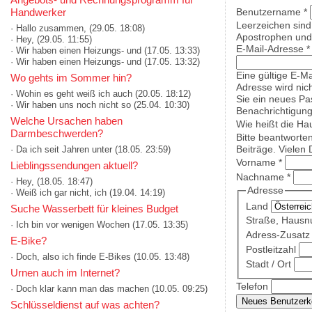
Handwerker
Benutzername
*
Leerzeichen sind
· Hallo zusammen,
(29.05. 18:08)
Apostrophen und 
· Hey,
(29.05. 11:55)
E-Mail-Adresse
*
· Wir haben einen Heizungs- und
(17.05. 13:33)
· Wir haben einen Heizungs- und
(17.05. 13:32)
Eine gültige E-Ma
Wo gehts im Sommer hin?
Adresse wird nich
· Wohin es geht weiß ich auch
(20.05. 18:12)
Sie ein neues Pa
· Wir haben uns noch nicht so
(25.04. 10:30)
Benachrichtigung
Welche Ursachen haben
Wie heißt die Ha
Darmbeschwerden?
Bitte beantworte
Beiträge. Vielen 
· Da ich seit Jahren unter
(18.05. 23:59)
Vorname
*
Lieblingssendungen aktuell?
Nachname
*
· Hey,
(18.05. 18:47)
Adresse
· Weiß ich gar nicht, ich
(19.04. 14:19)
Land
Suche Wasserbett für kleines Budget
Straße, Haus
· Ich bin vor wenigen Wochen
(17.05. 13:35)
Adress-Zusatz 
E-Bike?
Postleitzahl
· Doch, also ich finde E-Bikes
(10.05. 13:48)
Stadt / Ort
Urnen auch im Internet?
Telefon
· Doch klar kann man das machen
(10.05. 09:25)
Schlüsseldienst auf was achten?