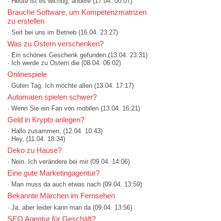
· Heute ist es wichtig, andere
(17.04. 00:07)
Brauche Software, um Kompetenzmatrizen
zu erstellen
· Seit bei uns im Betrieb
(16.04. 23:27)
Was zu Ostern verschenken?
· Ein schönes Geschenk gefunden
(13.04. 23:31)
· Ich werde zu Ostern die
(08.04. 06:02)
Onlinespiele
· Guten Tag. Ich möchte allen
(13.04. 17:17)
Automaten spielen schwer?
· Wenn Sie ein Fan von mobilen
(13.04. 16:21)
Geld in Krypto anlegen?
· Hallo zusammen,
(12.04. 10:43)
· Hey,
(11.04. 18:34)
Deko zu Hause?
· Nein. Ich verändere bei mir
(09.04. 14:06)
Eine gute Marketingagentur?
· Man muss da auch etwas nach
(09.04. 13:59)
Bekannte Märchen im Fernsehen
· Ja, aber leider kann man da
(09.04. 13:56)
SEO Agentur für Geschäft?