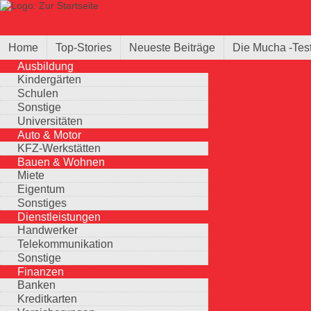
Direkt zum Inhalt
Suche
Suchformular
Home
Top-Stories
Neueste Beiträge
Die Mucha -Tes
Ausbildung
Kindergärten
Schulen
Sonstige
Universitäten
Auto & Motor
KFZ-Werkstätten
Bauen & Wohnen
Miete
Eigentum
Sonstiges
Dienstleistungen
Handwerker
Telekommunikation
Sonstige
Finanzen
Banken
Kreditkarten