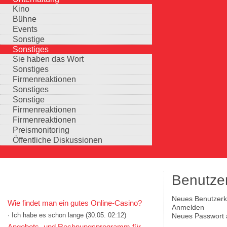
Kino
Bühne
Events
Sonstige
Sonstiges
Sie haben das Wort
Sonstiges
Firmenreaktionen
Sonstiges
Sonstige
Firmenreaktionen
Firmenreaktionen
Preismonitoring
Öffentliche Diskussionen
Benutze
KOMMENTARE IN KURZFORM
(aktiver Reiter)
Neues Benutzerko
Wie findet man ein gutes Online-Casino?
Haupt-Reiter
Anmelden
· Ich habe es schon lange
(30.05. 02:12)
Neues Passwort 
Auswahlmöglichkeiten
Angebots- und Rechnungsprogramm für