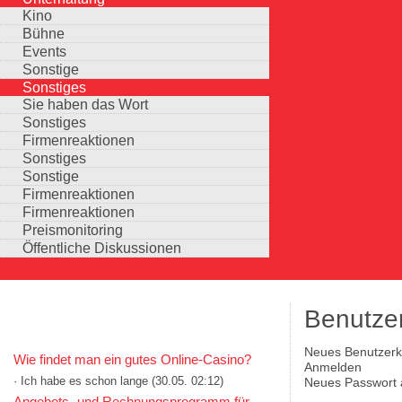
Kino
Bühne
Events
Sonstige
Sonstiges
Sie haben das Wort
Sonstiges
Firmenreaktionen
Sonstiges
Sonstige
Firmenreaktionen
Firmenreaktionen
Preismonitoring
Öffentliche Diskussionen
Benutze
KOMMENTARE IN KURZFORM
(aktiver Reiter)
Neues Benutzerko
Wie findet man ein gutes Online-Casino?
Haupt-Reiter
Anmelden
· Ich habe es schon lange
(30.05. 02:12)
Neues Passwort 
Auswahlmöglichkeiten
Angebots- und Rechnungsprogramm für