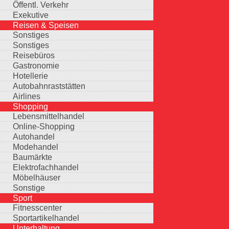
Öffentl. Verkehr
Exekutive
Reisen & Speisen
Sonstiges
Sonstiges
Reisebüros
Gastronomie
Hotellerie
Autobahnraststätten
Airlines
Shopping
Lebensmittelhandel
Online-Shopping
Autohandel
Modehandel
Baumärkte
Elektrofachhandel
Möbelhäuser
Sonstige
Sport
Fitnesscenter
Sportartikelhandel
Unterhaltung