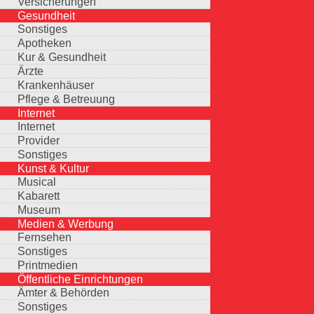
Versicherungen
Gesundheit
Sonstiges
Apotheken
Kur & Gesundheit
Ärzte
Krankenhäuser
Pflege & Betreuung
Internet
Internet
Provider
Sonstiges
Kunst & Kultur
Musical
Kabarett
Museum
Medien & Werbung
Fernsehen
Sonstiges
Printmedien
Öffentliche Einrichtungen
Ämter & Behörden
Sonstiges