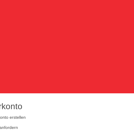
rkonto
nto erstellen
anfordern