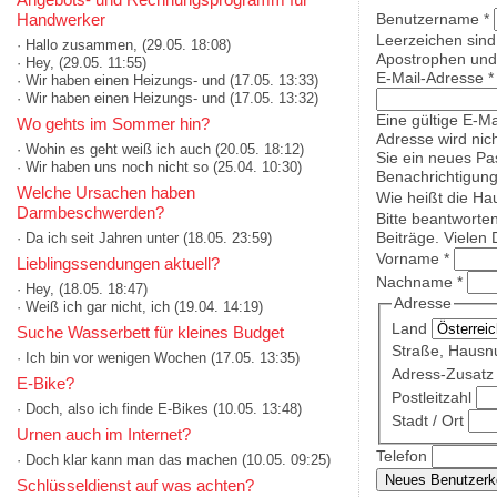
Handwerker
Benutzername
*
Leerzeichen sind
· Hallo zusammen,
(29.05. 18:08)
Apostrophen und 
· Hey,
(29.05. 11:55)
E-Mail-Adresse
*
· Wir haben einen Heizungs- und
(17.05. 13:33)
· Wir haben einen Heizungs- und
(17.05. 13:32)
Eine gültige E-Ma
Wo gehts im Sommer hin?
Adresse wird nich
· Wohin es geht weiß ich auch
(20.05. 18:12)
Sie ein neues Pa
· Wir haben uns noch nicht so
(25.04. 10:30)
Benachrichtigung
Welche Ursachen haben
Wie heißt die Ha
Darmbeschwerden?
Bitte beantworte
Beiträge. Vielen 
· Da ich seit Jahren unter
(18.05. 23:59)
Vorname
*
Lieblingssendungen aktuell?
Nachname
*
· Hey,
(18.05. 18:47)
Adresse
· Weiß ich gar nicht, ich
(19.04. 14:19)
Land
Suche Wasserbett für kleines Budget
Straße, Haus
· Ich bin vor wenigen Wochen
(17.05. 13:35)
Adress-Zusatz 
E-Bike?
Postleitzahl
· Doch, also ich finde E-Bikes
(10.05. 13:48)
Stadt / Ort
Urnen auch im Internet?
Telefon
· Doch klar kann man das machen
(10.05. 09:25)
Schlüsseldienst auf was achten?