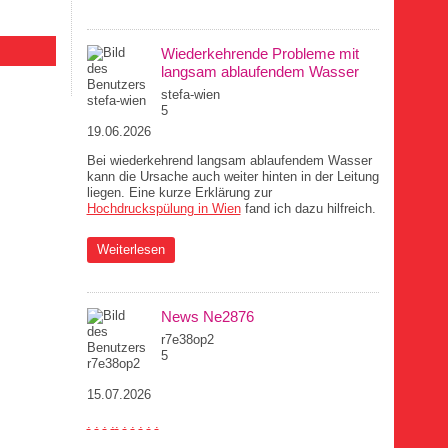
braucht
Wiederkehrende Probleme mit
langsam ablaufendem Wasser
stefa-wien
5
19.06.2026
Bei wiederkehrend langsam ablaufendem Wasser
kann die Ursache auch weiter hinten in der Leitung
liegen. Eine kurze Erklärung zur
Hochdruckspülung in Wien
fand ich dazu hilfreich.
über Wiederkehrende Probleme mit langsam
Weiterlesen
ablaufendem Wasser
News Ne2876
r7e38op2
5
15.07.2026
.
.
.
.
.
.
.
.
.
.