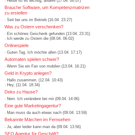
· Heute ist es wichtig, andere
(17.04. 00:07)
Brauche Software, um Kompetenzmatrizen
zu erstellen
· Seit bei uns im Betrieb
(16.04. 23:27)
Was zu Ostern verschenken?
· Ein schönes Geschenk gefunden
(13.04. 23:31)
· Ich werde zu Ostern die
(08.04. 06:02)
Onlinespiele
· Guten Tag. Ich möchte allen
(13.04. 17:17)
Automaten spielen schwer?
· Wenn Sie ein Fan von mobilen
(13.04. 16:21)
Geld in Krypto anlegen?
· Hallo zusammen,
(12.04. 10:43)
· Hey,
(11.04. 18:34)
Deko zu Hause?
· Nein. Ich verändere bei mir
(09.04. 14:06)
Eine gute Marketingagentur?
· Man muss da auch etwas nach
(09.04. 13:59)
Bekannte Märchen im Fernsehen
· Ja, aber leider kann man da
(09.04. 13:56)
SEO Agentur für Geschäft?