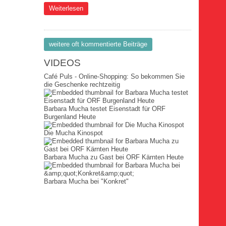
über News Ne2876
Weiterlesen
weitere oft kommentierte Beiträge
VIDEOS
Café Puls - Online-Shopping: So bekommen Sie
die Geschenke rechtzeitig
Barbara Mucha testet Eisenstadt für ORF
Burgenland Heute
Die Mucha Kinospot
Barbara Mucha zu Gast bei ORF Kärnten Heute
Barbara Mucha bei "Konkret"