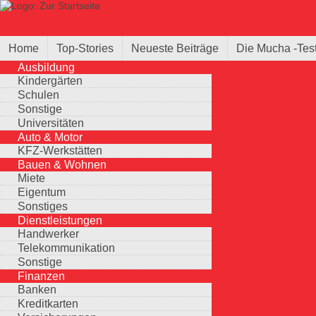
Direkt zum Inhalt
Suche
Suchformular
Home
Top-Stories
Neueste Beiträge
Die Mucha -Tes
Ausbildung
Kindergärten
Schulen
Sonstige
Universitäten
Auto & Motor
KFZ-Werkstätten
Bauen & Wohnen
Miete
Eigentum
Sonstiges
Dienstleistungen
Handwerker
Telekommunikation
Sonstige
Finanzen
Banken
Kreditkarten