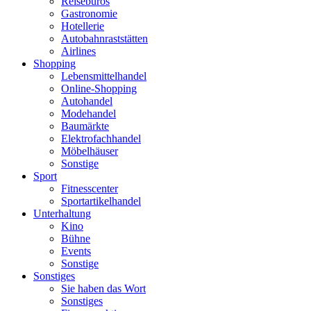
Reisebüros
Gastronomie
Hotellerie
Autobahnraststätten
Airlines
Shopping
Lebensmittelhandel
Online-Shopping
Autohandel
Modehandel
Baumärkte
Elektrofachhandel
Möbelhäuser
Sonstige
Sport
Fitnesscenter
Sportartikelhandel
Unterhaltung
Kino
Bühne
Events
Sonstige
Sonstiges
Sie haben das Wort
Sonstiges