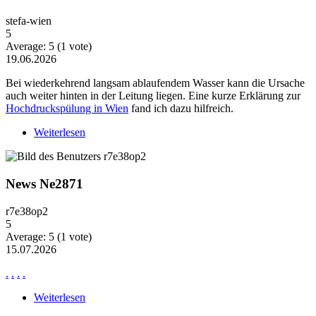
stefa-wien
5
Average:
5
(
1
vote)
19.06.2026
Bei wiederkehrend langsam ablaufendem Wasser kann die Ursache
auch weiter hinten in der Leitung liegen. Eine kurze Erklärung zur
Hochdruckspülung in Wien
fand ich dazu hilfreich.
Weiterlesen
über Wiederkehrende Probleme mit langsam
ablaufendem Wasser
News Ne2871
r7e38op2
5
Average:
5
(
1
vote)
15.07.2026
.
.
.
.
Weiterlesen
über News Ne2871