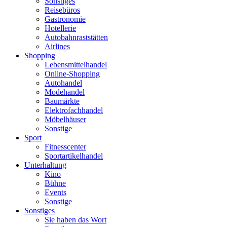
Sonstiges
Reisebüros
Gastronomie
Hotellerie
Autobahnraststätten
Airlines
Shopping
Lebensmittelhandel
Online-Shopping
Autohandel
Modehandel
Baumärkte
Elektrofachhandel
Möbelhäuser
Sonstige
Sport
Fitnesscenter
Sportartikelhandel
Unterhaltung
Kino
Bühne
Events
Sonstige
Sonstiges
Sie haben das Wort