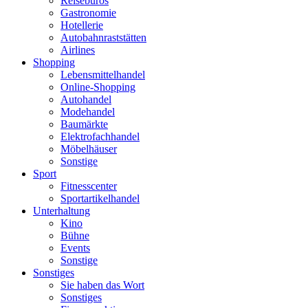
Reisebüros
Gastronomie
Hotellerie
Autobahnraststätten
Airlines
Shopping
Lebensmittelhandel
Online-Shopping
Autohandel
Modehandel
Baumärkte
Elektrofachhandel
Möbelhäuser
Sonstige
Sport
Fitnesscenter
Sportartikelhandel
Unterhaltung
Kino
Bühne
Events
Sonstige
Sonstiges
Sie haben das Wort
Sonstiges