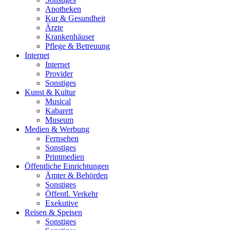
Apotheken
Kur & Gesundheit
Ärzte
Krankenhäuser
Pflege & Betreuung
Internet
Internet
Provider
Sonstiges
Kunst & Kultur
Musical
Kabarett
Museum
Medien & Werbung
Fernsehen
Sonstiges
Printmedien
Öffentliche Einrichtungen
Ämter & Behörden
Sonstiges
Öffentl. Verkehr
Exekutive
Reisen & Speisen
Sonstiges