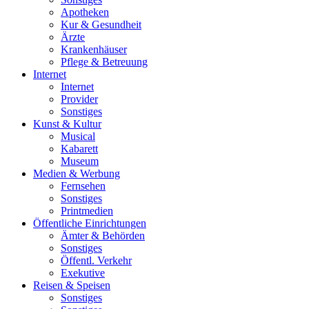
Apotheken
Kur & Gesundheit
Ärzte
Krankenhäuser
Pflege & Betreuung
Internet
Internet
Provider
Sonstiges
Kunst & Kultur
Musical
Kabarett
Museum
Medien & Werbung
Fernsehen
Sonstiges
Printmedien
Öffentliche Einrichtungen
Ämter & Behörden
Sonstiges
Öffentl. Verkehr
Exekutive
Reisen & Speisen
Sonstiges