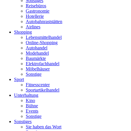
Sonstiges
Reisebüros
Gastronomie
Hotellerie
Autobahnraststätten
Airlines
Shopping
Lebensmittelhandel
Online-Shopping
Autohandel
Modehandel
Baumärkte
Elektrofachhandel
Möbelhäuser
Sonstige
Sport
Fitnesscenter
Sportartikelhandel
Unterhaltung
Kino
Bühne
Events
Sonstige
Sonstiges
Sie haben das Wort