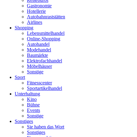
Reisebüros
Gastronomie
Hotellerie
Autobahnraststätten
Airlines
Shopping
Lebensmittelhandel
Online-Shopping
Autohandel
Modehandel
Baumärkte
Elektrofachhandel
Möbelhäuser
Sonstige
Sport
Fitnesscenter
Sportartikelhandel
Unterhaltung
Kino
Bühne
Events
Sonstige
Sonstiges
Sie haben das Wort
Sonstiges