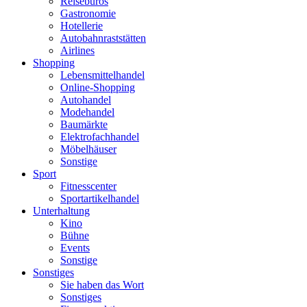
Reisebüros
Gastronomie
Hotellerie
Autobahnraststätten
Airlines
Shopping
Lebensmittelhandel
Online-Shopping
Autohandel
Modehandel
Baumärkte
Elektrofachhandel
Möbelhäuser
Sonstige
Sport
Fitnesscenter
Sportartikelhandel
Unterhaltung
Kino
Bühne
Events
Sonstige
Sonstiges
Sie haben das Wort
Sonstiges