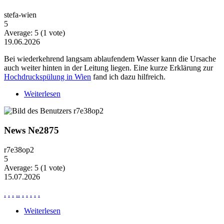
stefa-wien
5
Average:
5
(
1
vote)
19.06.2026
Bei wiederkehrend langsam ablaufendem Wasser kann die Ursache
auch weiter hinten in der Leitung liegen. Eine kurze Erklärung zur
Hochdruckspülung in Wien
fand ich dazu hilfreich.
Weiterlesen
über Wiederkehrende Probleme mit langsam
ablaufendem Wasser
News Ne2875
r7e38op2
5
Average:
5
(
1
vote)
15.07.2026
.
.
.
.
.
.
.
.
.
.
Weiterlesen
über News Ne2875