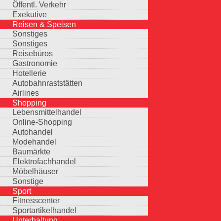
Öffentl. Verkehr
Exekutive
Reisen & Speisen
Sonstiges
Sonstiges
Reisebüros
Gastronomie
Hotellerie
Autobahnraststätten
Airlines
Shopping
Lebensmittelhandel
Online-Shopping
Autohandel
Modehandel
Baumärkte
Elektrofachhandel
Möbelhäuser
Sonstige
Sport
Fitnesscenter
Sportartikelhandel
Unterhaltung