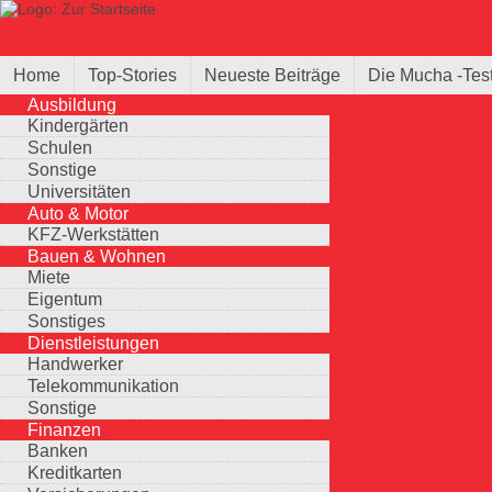
Direkt zum Inhalt
Suche
Suchformular
Home
Top-Stories
Neueste Beiträge
Die Mucha -Tes
Ausbildung
Kindergärten
Schulen
Sonstige
Universitäten
Auto & Motor
KFZ-Werkstätten
Bauen & Wohnen
Miete
Eigentum
Sonstiges
Dienstleistungen
Handwerker
Telekommunikation
Sonstige
Finanzen
Banken
Kreditkarten