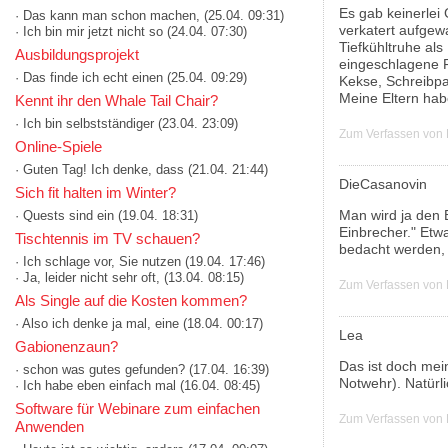
Es gab keinerlei 
· Das kann man schon machen,
(25.04. 09:31)
verkatert aufgewa
· Ich bin mir jetzt nicht so
(24.04. 07:30)
Tiefkühltruhe als
Ausbildungsprojekt
eingeschlagene F
· Das finde ich echt einen
(25.04. 09:29)
Kekse, Schreibpa
Meine Eltern hab
Kennt ihr den Whale Tail Chair?
· Ich bin selbstständiger
(23.04. 23:09)
Zum Verfassen von
Online-Spiele
· Guten Tag! Ich denke, dass
(21.04. 21:44)
DieCasanovin
Sich fit halten im Winter?
Man wird ja den E
· Quests sind ein
(19.04. 18:31)
Einbrecher." Etwa
Tischtennis im TV schauen?
bedacht werden, 
· Ich schlage vor, Sie nutzen
(19.04. 17:46)
· Ja, leider nicht sehr oft,
(13.04. 08:15)
Zum Verfassen von
Als Single auf die Kosten kommen?
· Also ich denke ja mal, eine
(18.04. 00:17)
Lea
Gabionenzaun?
Das ist doch mei
· schon was gutes gefunden?
(17.04. 16:39)
Notwehr). Natürl
· Ich habe eben einfach mal
(16.04. 08:45)
Software für Webinare zum einfachen
Zum Verfassen von
Anwenden