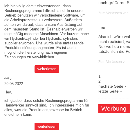
noch größeren S
ich bin völlig damit einverstanden, dass
Rechnungsprogramme hilfreich sind. In unserem
Zum Verfassen von
Betrieb benutzen wir verschiedene Software, um
die Arbeitsprozesse zu verbessern. Außerdem
achten wir darauf, dass unsere Ausrüstung auf
Lea
dem neuesten Stand ist. Deshalb erwerben wir
regelmäßig moderne Maschinen. Vor kurzem habe
Also ich wäre wa
wir Hydraulikzylinder bei
Hydraulic cylinders
nicht realisiert, 
supplier
erworben. Uns wurde eine umfassende
Nur weil du niem
Produktionslösung angeboten. Es ist auch
tatsächlich die Po
möglich die Herstellung nach eigenen
Zeichnungen zu verwirklichen.
Zum Verfassen von
weiterlesen
1
fiffik
Seiten
2
29.05.2022
nächste Seite ›
letzte Seite »
Hey,
ich glaube, dass solche Rechnungsprogramme für
Handwerker sinnvoll sind. Ich interessiere mich für
Werbung
alles, was die Produktionsprozesse im Betrieb
erleichtern kann.
weiterlesen