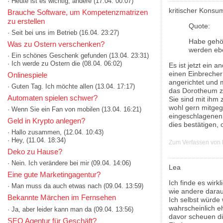
· Heute ist es wichtig, andere
(17.04. 00:07)
kritischer Konsu
Brauche Software, um Kompetenzmatrizen
zu erstellen
Quote:
· Seit bei uns im Betrieb
(16.04. 23:27)
Habe gehör
Was zu Ostern verschenken?
werden ebe
· Ein schönes Geschenk gefunden
(13.04. 23:31)
· Ich werde zu Ostern die
(08.04. 06:02)
Es ist jetzt ein 
einen Einbrecher
Onlinespiele
angerichtet und 
· Guten Tag. Ich möchte allen
(13.04. 17:17)
das Dorotheum z
Automaten spielen schwer?
Sie sind mit ihm 
wohl gern mitgeg
· Wenn Sie ein Fan von mobilen
(13.04. 16:21)
eingeschlagenen 
Geld in Krypto anlegen?
dies bestätigen, 
· Hallo zusammen,
(12.04. 10:43)
· Hey,
(11.04. 18:34)
Zum Verfassen von
Deko zu Hause?
· Nein. Ich verändere bei mir
(09.04. 14:06)
Lea
Eine gute Marketingagentur?
Ich finde es wir
· Man muss da auch etwas nach
(09.04. 13:59)
wie andere darau
Bekannte Märchen im Fernsehen
Ich selbst würde 
wahrscheinlich eh
· Ja, aber leider kann man da
(09.04. 13:56)
davor scheuen die
SEO Agentur für Geschäft?