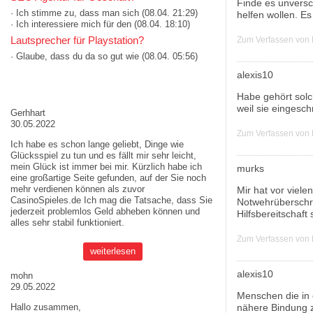
Finde es unversc
· Ich stimme zu, dass man sich
(08.04. 21:29)
helfen wollen. Es 
· Ich interessiere mich für den
(08.04. 18:10)
Lautsprecher für Playstation?
Zum Verfassen von
· Glaube, dass du da so gut wie
(08.04. 05:56)
alexis10
AKTUELLE MEINUNGEN
Habe gehört solc
weil sie eingeschr
Gerhhart
30.05.2022
Zum Verfassen von
Ich habe es schon lange geliebt, Dinge wie
Glücksspiel zu tun und es fällt mir sehr leicht,
mein Glück ist immer bei mir. Kürzlich habe ich
murks
eine großartige Seite gefunden, auf der Sie noch
mehr verdienen können als zuvor
Mir hat vor viele
CasinoSpieles.de
Ich mag die Tatsache, dass Sie
Notwehrüberschre
jederzeit problemlos Geld abheben können und
Hilfsbereitschaft
alles sehr stabil funktioniert.
Zum Verfassen von
weiterlesen
alexis10
mohn
29.05.2022
Menschen die in e
nähere Bindung z
Hallo zusammen,