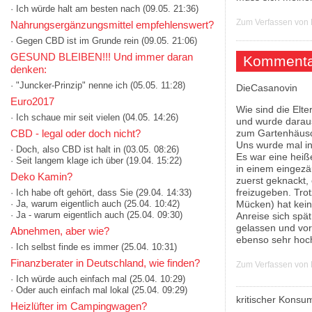
· Ich würde halt am besten nach
(09.05. 21:36)
Zum Verfassen von
Nahrungsergänzungsmittel empfehlenswert?
· Gegen CBD ist im Grunde rein
(09.05. 21:06)
GESUND BLEIBEN!!! Und immer daran
Kommenta
denken:
· "Juncker-Prinzip" nenne ich
(05.05. 11:28)
DieCasanovin
Euro2017
Wie sind die Elt
· Ich schaue mir seit vielen
(04.05. 14:26)
und wurde daraus
zum Gartenhäus
CBD - legal oder doch nicht?
Uns wurde mal in
· Doch, also CBD ist halt in
(03.05. 08:26)
Es war eine heiß
· Seit langem klage ich über
(19.04. 15:22)
in einem eingezä
Deko Kamin?
zuerst geknackt,
freizugeben. Trot
· Ich habe oft gehört, dass Sie
(29.04. 14:33)
Mücken) hat kein
· Ja, warum eigentlich auch
(25.04. 10:42)
· Ja - warum eigentlich auch
(25.04. 09:30)
Anreise sich spät
gelassen und vo
Abnehmen, aber wie?
ebenso sehr hoc
· Ich selbst finde es immer
(25.04. 10:31)
Finanzberater in Deutschland, wie finden?
Zum Verfassen von
· Ich würde auch einfach mal
(25.04. 10:29)
· Oder auch einfach mal lokal
(25.04. 09:29)
kritischer Konsu
Heizlüfter im Campingwagen?