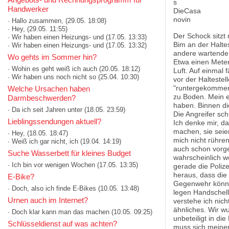
Handwerker
· Hallo zusammen,
(29.05. 18:08)
· Hey,
(29.05. 11:55)
Der Schock sitzt
· Wir haben einen Heizungs- und
(17.05. 13:33)
Bim an der Halte
· Wir haben einen Heizungs- und
(17.05. 13:32)
andere wartende P
Wo gehts im Sommer hin?
Etwa einen Meter 
· Wohin es geht weiß ich auch
(20.05. 18:12)
Luft. Auf einmal 
· Wir haben uns noch nicht so
(25.04. 10:30)
vor der Halteste
"runtergekommene
Welche Ursachen haben
zu Boden. Mein e
Darmbeschwerden?
haben. Binnen di
· Da ich seit Jahren unter
(18.05. 23:59)
Die Angreifer sch
Lieblingssendungen aktuell?
Ich denke mir, da
machen, sie seien
· Hey,
(18.05. 18:47)
mich nicht rühre
· Weiß ich gar nicht, ich
(19.04. 14:19)
auch schon vorge
Suche Wasserbett für kleines Budget
wahrscheinlich we
· Ich bin vor wenigen Wochen
(17.05. 13:35)
gerade die Polizei
heraus, dass die 
E-Bike?
Gegenwehr können
· Doch, also ich finde E-Bikes
(10.05. 13:48)
legen Handschell
Urnen auch im Internet?
verstehe ich nich
ähnliches. Wir wu
· Doch klar kann man das machen
(10.05. 09:25)
unbeteiligt in di
Schlüsseldienst auf was achten?
muss sich meine