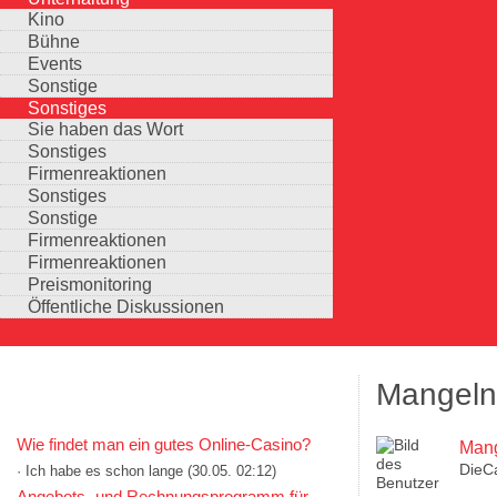
Kino
Bühne
Events
Sonstige
Sonstiges
Sie haben das Wort
Sonstiges
Firmenreaktionen
Sonstiges
Sonstige
Firmenreaktionen
Firmenreaktionen
Preismonitoring
Öffentliche Diskussionen
Mangelnd
KOMMENTARE IN KURZFORM
Wie findet man ein gutes Online-Casino?
Mang
DieC
· Ich habe es schon lange
(30.05. 02:12)
Auswahlmöglichkeiten
Angebots- und Rechnungsprogramm für