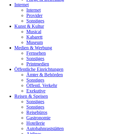
Internet
Internet
Provider
Sonstiges
Kunst & Kultur
Musical
Kabarett
Museum
Medien & Werbung
Fernsehen
Sonstiges
Printmedien
Öffentliche Einrichtungen
Ämter & Behörden
Sonstiges
Öffentl. Verkehr
Exekutive
Reisen & Speisen
Sonstiges
Sonstiges
Reisebüros
Gastronomie
Hotellerie
Autobahnraststätten
Airlines