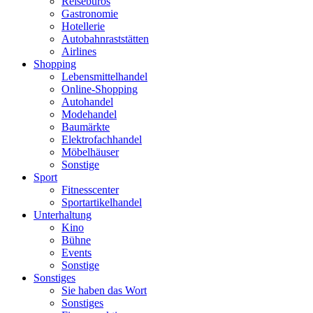
Reisebüros
Gastronomie
Hotellerie
Autobahnraststätten
Airlines
Shopping
Lebensmittelhandel
Online-Shopping
Autohandel
Modehandel
Baumärkte
Elektrofachhandel
Möbelhäuser
Sonstige
Sport
Fitnesscenter
Sportartikelhandel
Unterhaltung
Kino
Bühne
Events
Sonstige
Sonstiges
Sie haben das Wort
Sonstiges