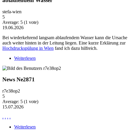
ablaufendem Wasser
stefa-wien
5
Average:
5
(
1
vote)
19.06.2026
Bei wiederkehrend langsam ablaufendem Wasser kann die Ursache
auch weiter hinten in der Leitung liegen. Eine kurze Erklärung zur
Hochdruckspülung in Wien
fand ich dazu hilfreich.
Weiterlesen
über Wiederkehrende Probleme mit langsam
ablaufendem Wasser
News Ne2871
r7e38op2
5
Average:
5
(
1
vote)
15.07.2026
.
.
.
.
Weiterlesen
über News Ne2871