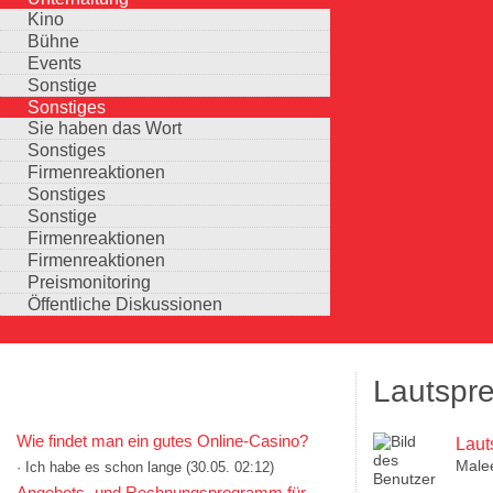
Kino
Bühne
Events
Sonstige
Sonstiges
Sie haben das Wort
Sonstiges
Firmenreaktionen
Sonstiges
Sonstige
Firmenreaktionen
Firmenreaktionen
Preismonitoring
Öffentliche Diskussionen
Lautspre
KOMMENTARE IN KURZFORM
Wie findet man ein gutes Online-Casino?
Laut
Male
· Ich habe es schon lange
(30.05. 02:12)
Auswahlmöglichkeiten
Angebots- und Rechnungsprogramm für