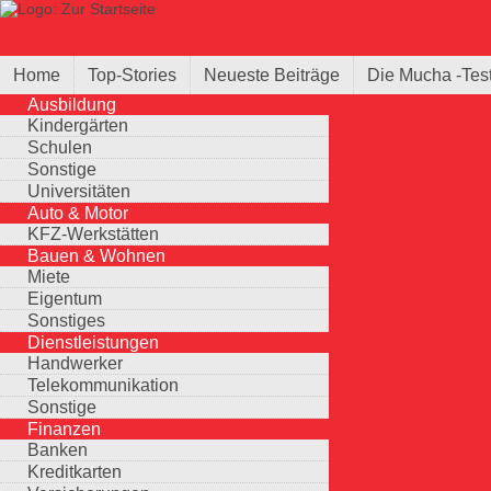
Direkt zum Inhalt
Suche
Suchformular
Home
Top-Stories
Neueste Beiträge
Die Mucha -Tes
Ausbildung
Kindergärten
Schulen
Sonstige
Universitäten
Auto & Motor
KFZ-Werkstätten
Bauen & Wohnen
Miete
Eigentum
Sonstiges
Dienstleistungen
Handwerker
Telekommunikation
Sonstige
Finanzen
Banken
Kreditkarten