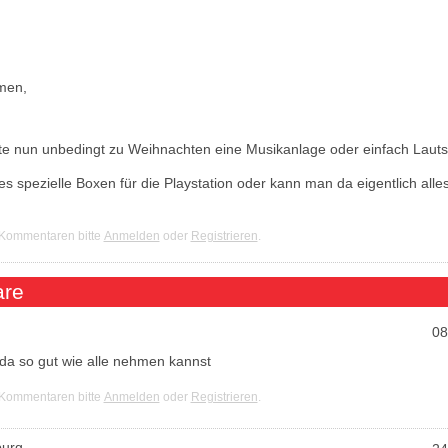
men,
e nun unbedingt zu Weihnachten eine Musikanlage oder einfach Laut
 es spezielle Boxen für die Playstation oder kann man da eigentlich alle
 Kommentaren bitte
Anmelden
oder
Registrieren
.
re
08
da so gut wie alle nehmen kannst
 Kommentaren bitte
Anmelden
oder
Registrieren
.
urg