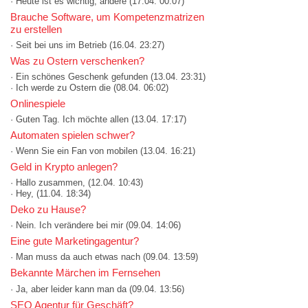
· Heute ist es wichtig, andere
(17.04. 00:07)
Brauche Software, um Kompetenzmatrizen
zu erstellen
· Seit bei uns im Betrieb
(16.04. 23:27)
Was zu Ostern verschenken?
· Ein schönes Geschenk gefunden
(13.04. 23:31)
· Ich werde zu Ostern die
(08.04. 06:02)
Onlinespiele
· Guten Tag. Ich möchte allen
(13.04. 17:17)
Automaten spielen schwer?
· Wenn Sie ein Fan von mobilen
(13.04. 16:21)
Geld in Krypto anlegen?
· Hallo zusammen,
(12.04. 10:43)
· Hey,
(11.04. 18:34)
Deko zu Hause?
· Nein. Ich verändere bei mir
(09.04. 14:06)
Eine gute Marketingagentur?
· Man muss da auch etwas nach
(09.04. 13:59)
Bekannte Märchen im Fernsehen
· Ja, aber leider kann man da
(09.04. 13:56)
SEO Agentur für Geschäft?