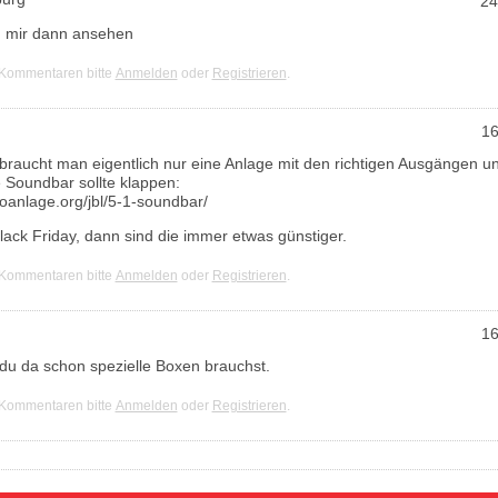
24
h mir dann ansehen
 Kommentaren bitte
Anmelden
oder
Registrieren
.
16
braucht man eigentlich nur eine Anlage mit den richtigen Ausgängen u
e Soundbar sollte klappen:
oanlage.org/jbl/5-1-soundbar/
Black Friday, dann sind die immer etwas günstiger.
 Kommentaren bitte
Anmelden
oder
Registrieren
.
16
 du da schon spezielle Boxen brauchst.
 Kommentaren bitte
Anmelden
oder
Registrieren
.