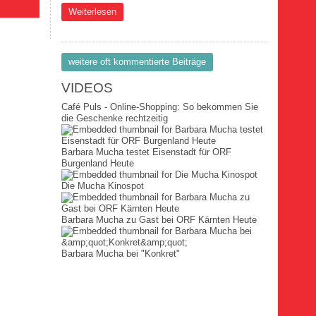
über News Ne2871
Weiterlesen
weitere oft kommentierte Beiträge
VIDEOS
Café Puls - Online-Shopping: So bekommen Sie
die Geschenke rechtzeitig
Barbara Mucha testet Eisenstadt für ORF
Burgenland Heute
Die Mucha Kinospot
Barbara Mucha zu Gast bei ORF Kärnten Heute
Barbara Mucha bei "Konkret"