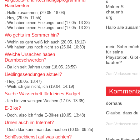
Handwerker
· Hallo zusammen,
(29.05. 18:08)
· Hey,
(29.05. 11:55)
· Wir haben einen Heizungs- und
(17.05. 13:33)
Hallo alle zusam
· Wir haben einen Heizungs- und
(17.05. 13:32)
Wo gehts im Sommer hin?
· Wohin es geht weiß ich auch
(20.05. 18:12)
mein Sohn möcht
· Wir haben uns noch nicht so
(25.04. 10:30)
für seine
Welche Ursachen haben
Playstation. Gibt
Darmbeschwerden?
kaufen?
· Da ich seit Jahren unter
(18.05. 23:59)
Lieblingssendungen aktuell?
Zum Verfassen von
· Hey,
(18.05. 18:47)
· Weiß ich gar nicht, ich
(19.04. 14:19)
Kommenta
Suche Wasserbett für kleines Budget
· Ich bin vor wenigen Wochen
(17.05. 13:35)
dorhanu
E-Bike?
Glaube, dass du 
· Doch, also ich finde E-Bikes
(10.05. 13:48)
Urnen auch im Internet?
Zum Verfassen von
· Doch klar kann man das machen
(10.05. 09:25)
Schlüsseldienst auf was achten?
MaleenSchauenb