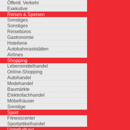
Öffentl. Verkehr
Exekutive
Reisen & Speisen
Sonstiges
Sonstiges
Reisebüros
Gastronomie
Hotellerie
Autobahnraststätten
Airlines
Shopping
Lebensmittelhandel
Online-Shopping
Autohandel
Modehandel
Baumärkte
Elektrofachhandel
Möbelhäuser
Sonstige
Sport
Fitnesscenter
Sportartikelhandel
Unterhaltung