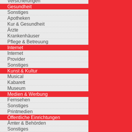
Versicherungen
Gesundheit
Sonstiges
Apotheken
Kur & Gesundheit
Ärzte
Krankenhäuser
Pflege & Betreuung
Internet
Internet
Provider
Sonstiges
Kunst & Kultur
Musical
Kabarett
Museum
Medien & Werbung
Fernsehen
Sonstiges
Printmedien
Öffentliche Einrichtungen
Ämter & Behörden
Sonstiges