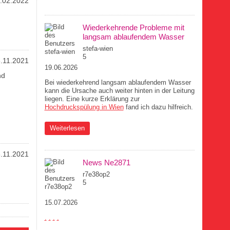
.02.2022
braucht
Wiederkehrende Probleme mit
langsam ablaufendem Wasser
stefa-wien
5
.11.2021
19.06.2026
nd
Bei wiederkehrend langsam ablaufendem Wasser
kann die Ursache auch weiter hinten in der Leitung
liegen. Eine kurze Erklärung zur
Hochdruckspülung in Wien
fand ich dazu hilfreich.
über Wiederkehrende Probleme mit langsam
Weiterlesen
ablaufendem Wasser
.11.2021
News Ne2871
r7e38op2
5
15.07.2026
.
.
.
.