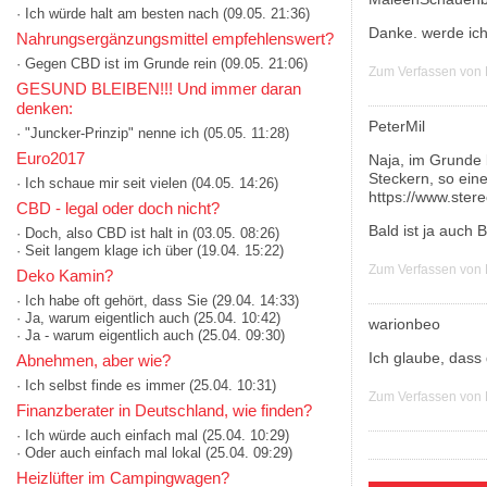
· Ich würde halt am besten nach
(09.05. 21:36)
Danke. werde ic
Nahrungsergänzungsmittel empfehlenswert?
· Gegen CBD ist im Grunde rein
(09.05. 21:06)
Zum Verfassen von
GESUND BLEIBEN!!! Und immer daran
denken:
PeterMil
· "Juncker-Prinzip" nenne ich
(05.05. 11:28)
Euro2017
Naja, im Grunde 
Steckern, so ein
· Ich schaue mir seit vielen
(04.05. 14:26)
https://www.stere
CBD - legal oder doch nicht?
Bald ist ja auch 
· Doch, also CBD ist halt in
(03.05. 08:26)
· Seit langem klage ich über
(19.04. 15:22)
Zum Verfassen von
Deko Kamin?
· Ich habe oft gehört, dass Sie
(29.04. 14:33)
· Ja, warum eigentlich auch
(25.04. 10:42)
warionbeo
· Ja - warum eigentlich auch
(25.04. 09:30)
Ich glaube, dass
Abnehmen, aber wie?
· Ich selbst finde es immer
(25.04. 10:31)
Zum Verfassen von
Finanzberater in Deutschland, wie finden?
· Ich würde auch einfach mal
(25.04. 10:29)
· Oder auch einfach mal lokal
(25.04. 09:29)
Heizlüfter im Campingwagen?