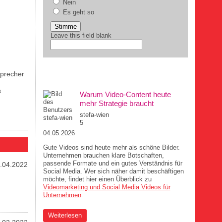
Nein
Es geht so
Leave this field blank
DIE MUCHA-AUFREGER
sprecher
s
Warum Video-Content heute
mehr Strategie braucht
stefa-wien
5
04.05.2026
Gute Videos sind heute mehr als schöne Bilder.
Unternehmen brauchen klare Botschaften,
passende Formate und ein gutes Verständnis für
.04.2022
Social Media. Wer sich näher damit beschäftigen
möchte, findet hier einen Überblick zu
Videomarketing und Social Media Videos für
Unternehmen
.
über Warum Video-Content heute mehr Strategie
Weiterlesen