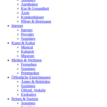
Apotheken
Kur & Gesundheit
Ärzte
Krankenhäuser
Pflege & Betreuung
Internet
Internet
Provider
Sonstiges
Kunst & Kultur
Musical
Kabarett
Museum
Medien & Werbung
Fernsehen
Sonstiges
Printmedien
Öffentliche Einrichtungen
Ämter & Behörden
Sonstiges
Öffentl. Verkehr
Exekutive
Reisen & Speisen
Sonstiges