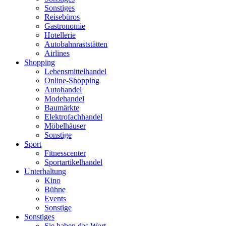
Sonstiges
Reisebüros
Gastronomie
Hotellerie
Autobahnraststätten
Airlines
Shopping
Lebensmittelhandel
Online-Shopping
Autohandel
Modehandel
Baumärkte
Elektrofachhandel
Möbelhäuser
Sonstige
Sport
Fitnesscenter
Sportartikelhandel
Unterhaltung
Kino
Bühne
Events
Sonstige
Sonstiges
Sie haben das Wort