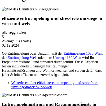
effiziente-entruempelung-und-stressfreie-umzuege-in-
wien-und-wels
oliviaeggerwien
5
Average:
5
(
1
vote)
02.12.2024
Ob Entrümpelung oder Umzug – mit der
Entrümpelung 1080 Wien
,
der
Entrümpelung Wels
oder dem
Umzug 1130 Wien
wird Ihr
Projekt professionell und stressfrei durchgeführt. Diese Experten
bieten individuelle Lösungen für Räumungen,
Haushaltsauflösungen und Wohnortwechsel und sorgen dafür, dass
jeder Schritt effizient und zuverlässig abläuft.
Weiterlesen
über effiziente-entruempelung-und-stressfreie-
umzuege-in-wien-und-wels
Entruempelungsfirma und Raeumungsdienste in