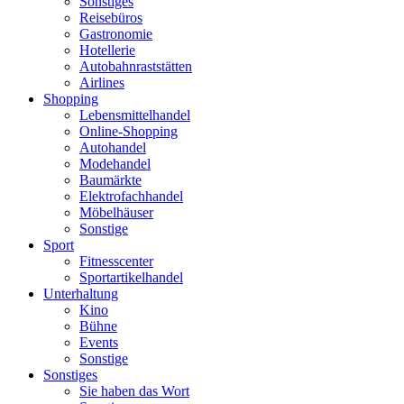
Sonstiges
Reisebüros
Gastronomie
Hotellerie
Autobahnraststätten
Airlines
Shopping
Lebensmittelhandel
Online-Shopping
Autohandel
Modehandel
Baumärkte
Elektrofachhandel
Möbelhäuser
Sonstige
Sport
Fitnesscenter
Sportartikelhandel
Unterhaltung
Kino
Bühne
Events
Sonstige
Sonstiges
Sie haben das Wort