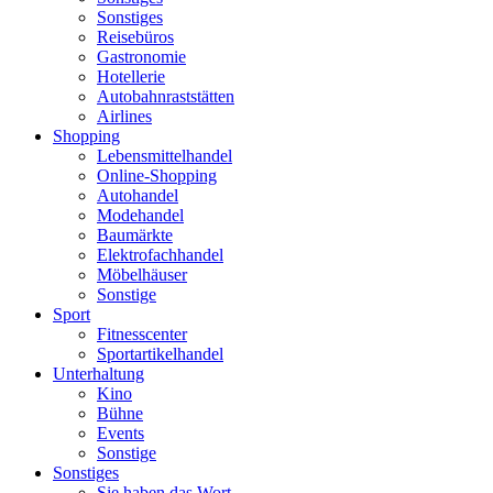
Sonstiges
Reisebüros
Gastronomie
Hotellerie
Autobahnraststätten
Airlines
Shopping
Lebensmittelhandel
Online-Shopping
Autohandel
Modehandel
Baumärkte
Elektrofachhandel
Möbelhäuser
Sonstige
Sport
Fitnesscenter
Sportartikelhandel
Unterhaltung
Kino
Bühne
Events
Sonstige
Sonstiges
Sie haben das Wort