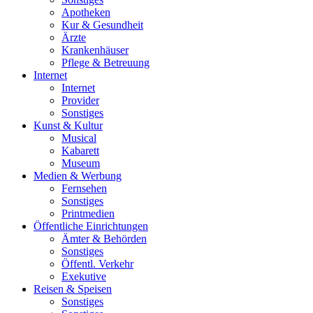
Apotheken
Kur & Gesundheit
Ärzte
Krankenhäuser
Pflege & Betreuung
Internet
Internet
Provider
Sonstiges
Kunst & Kultur
Musical
Kabarett
Museum
Medien & Werbung
Fernsehen
Sonstiges
Printmedien
Öffentliche Einrichtungen
Ämter & Behörden
Sonstiges
Öffentl. Verkehr
Exekutive
Reisen & Speisen
Sonstiges