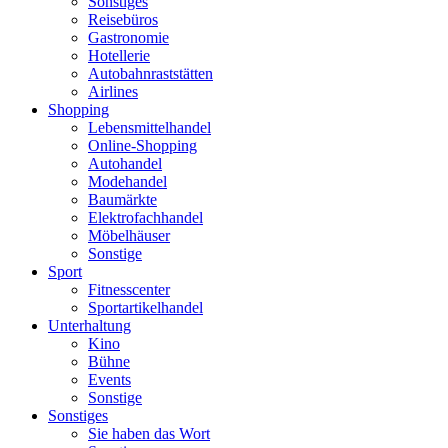
Sonstiges
Reisebüros
Gastronomie
Hotellerie
Autobahnraststätten
Airlines
Shopping
Lebensmittelhandel
Online-Shopping
Autohandel
Modehandel
Baumärkte
Elektrofachhandel
Möbelhäuser
Sonstige
Sport
Fitnesscenter
Sportartikelhandel
Unterhaltung
Kino
Bühne
Events
Sonstige
Sonstiges
Sie haben das Wort