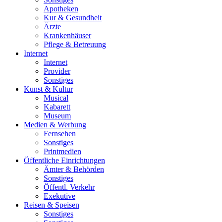
Apotheken
Kur & Gesundheit
Ärzte
Krankenhäuser
Pflege & Betreuung
Internet
Internet
Provider
Sonstiges
Kunst & Kultur
Musical
Kabarett
Museum
Medien & Werbung
Fernsehen
Sonstiges
Printmedien
Öffentliche Einrichtungen
Ämter & Behörden
Sonstiges
Öffentl. Verkehr
Exekutive
Reisen & Speisen
Sonstiges