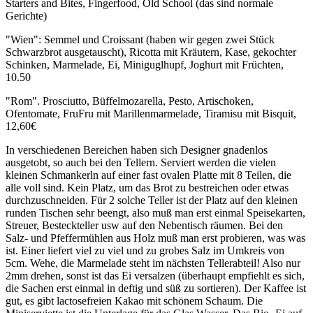
Starters and Bites, Fingerfood, Old School (das sind normale
Gerichte)
"Wien": Semmel und Croissant (haben wir gegen zwei Stück
Schwarzbrot ausgetauscht), Ricotta mit Kräutern, Kase, gekochter
Schinken, Marmelade, Ei, Miniguglhupf, Joghurt mit Früchten,
10.50
"Rom". Prosciutto, Büffelmozarella, Pesto, Artischoken,
Ofentomate, FruFru mit Marillenmarmelade, Tiramisu mit Bisquit,
12,60€
In verschiedenen Bereichen haben sich Designer gnadenlos
ausgetobt, so auch bei den Tellern. Serviert werden die vielen
kleinen Schmankerln auf einer fast ovalen Platte mit 8 Teilen, die
alle voll sind. Kein Platz, um das Brot zu bestreichen oder etwas
durchzuschneiden. Für 2 solche Teller ist der Platz auf den kleinen
runden Tischen sehr beengt, also muß man erst einmal Speisekarten,
Streuer, Besteckteller usw auf den Nebentisch räumen. Bei den
Salz- und Pfeffermühlen aus Holz muß man erst probieren, was was
ist. Einer liefert viel zu viel und zu grobes Salz im Umkreis von
5cm. Wehe, die Marmelade steht im nächsten Tellerabteil! Also nur
2mm drehen, sonst ist das Ei versalzen (überhaupt empfiehlt es sich,
die Sachen erst einmal in deftig und süß zu sortieren). Der Kaffee ist
gut, es gibt lactosefreien Kakao mit schönem Schaum. Die