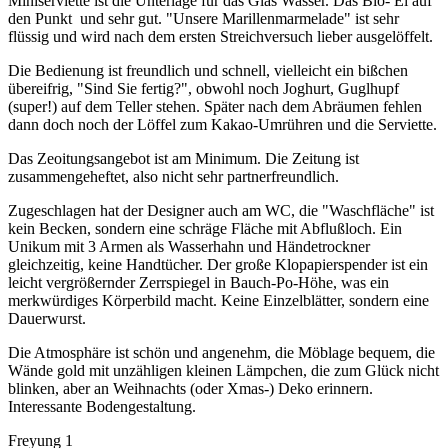
Miniserviette ist die Unterlage für das Glas Wasser. Das Bio- Ei auf
den Punkt und sehr gut. "Unsere Marillenmarmelade" ist sehr
flüssig und wird nach dem ersten Streichversuch lieber ausgelöffelt.
Die Bedienung ist freundlich und schnell, vielleicht ein bißchen
übereifrig, "Sind Sie fertig?", obwohl noch Joghurt, Guglhupf
(super!) auf dem Teller stehen. Später nach dem Abräumen fehlen
dann doch noch der Löffel zum Kakao-Umrühren und die Serviette.
Das Zeoitungsangebot ist am Minimum. Die Zeitung ist
zusammengeheftet, also nicht sehr partnerfreundlich.
Zugeschlagen hat der Designer auch am WC, die "Waschfläche" ist
kein Becken, sondern eine schräge Fläche mit Abflußloch. Ein
Unikum mit 3 Armen als Wasserhahn und Händetrockner
gleichzeitig, keine Handtücher. Der große Klopapierspender ist ein
leicht vergrößernder Zerrspiegel in Bauch-Po-Höhe, was ein
merkwürdiges Körperbild macht. Keine Einzelblätter, sondern eine
Dauerwurst.
Die Atmosphäre ist schön und angenehm, die Möblage bequem, die
Wände gold mit unzähligen kleinen Lämpchen, die zum Glück nicht
blinken, aber an Weihnachts (oder Xmas-) Deko erinnern.
Interessante Bodengestaltung.
Freyung 1