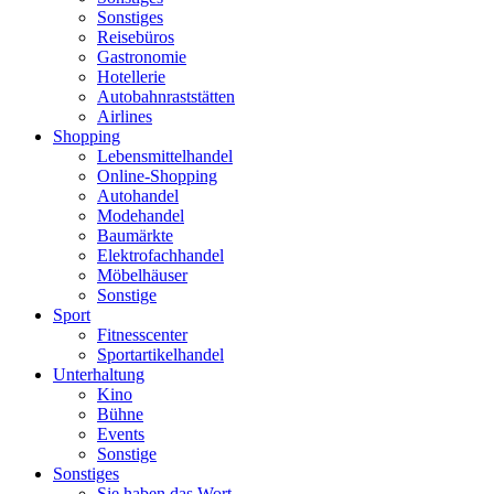
Sonstiges
Reisebüros
Gastronomie
Hotellerie
Autobahnraststätten
Airlines
Shopping
Lebensmittelhandel
Online-Shopping
Autohandel
Modehandel
Baumärkte
Elektrofachhandel
Möbelhäuser
Sonstige
Sport
Fitnesscenter
Sportartikelhandel
Unterhaltung
Kino
Bühne
Events
Sonstige
Sonstiges
Sie haben das Wort