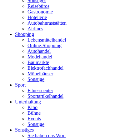
Sonstiges
Reisebüros
Gastronomie
Hotellerie
Autobahnraststätten
Airlines
Shopping
Lebensmittelhandel
Online-Shopping
Autohandel
Modehandel
Baumärkte
Elektrofachhandel
Möbelhäuser
Sonstige
Sport
Fitnesscenter
Sportartikelhandel
Unterhaltung
Kino
Bühne
Events
Sonstige
Sonstiges
Sie haben das Wort