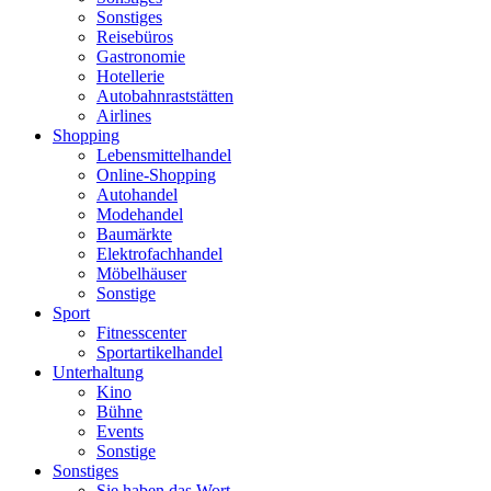
Sonstiges
Reisebüros
Gastronomie
Hotellerie
Autobahnraststätten
Airlines
Shopping
Lebensmittelhandel
Online-Shopping
Autohandel
Modehandel
Baumärkte
Elektrofachhandel
Möbelhäuser
Sonstige
Sport
Fitnesscenter
Sportartikelhandel
Unterhaltung
Kino
Bühne
Events
Sonstige
Sonstiges
Sie haben das Wort