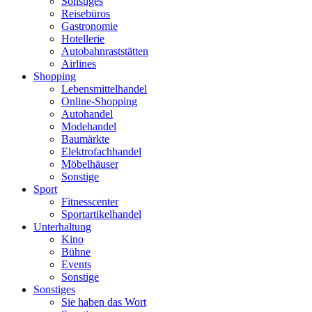
Sonstiges
Reisebüros
Gastronomie
Hotellerie
Autobahnraststätten
Airlines
Shopping
Lebensmittelhandel
Online-Shopping
Autohandel
Modehandel
Baumärkte
Elektrofachhandel
Möbelhäuser
Sonstige
Sport
Fitnesscenter
Sportartikelhandel
Unterhaltung
Kino
Bühne
Events
Sonstige
Sonstiges
Sie haben das Wort