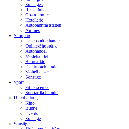
Sonstiges
Reisebüros
Gastronomie
Hotellerie
Autobahnraststätten
Airlines
Shopping
Lebensmittelhandel
Online-Shopping
Autohandel
Modehandel
Baumärkte
Elektrofachhandel
Möbelhäuser
Sonstige
Sport
Fitnesscenter
Sportartikelhandel
Unterhaltung
Kino
Bühne
Events
Sonstige
Sonstiges
Sie haben das Wort