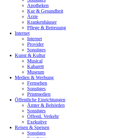
Apotheken
Kur & Gesundheit
Ärzte
Krankenhäuser
Pflege & Betreuung
Internet
Internet
Provider
Sonstiges
Kunst & Kultur
Musical
Kabarett
Museum
Medien & Werbung
Fernsehen
Sonstiges
Printmedien
Öffentliche Einrichtungen
Ämter & Behörden
Sonstiges
Öffentl. Verkehr
Exekutive
Reisen & Speisen
Sonstiges