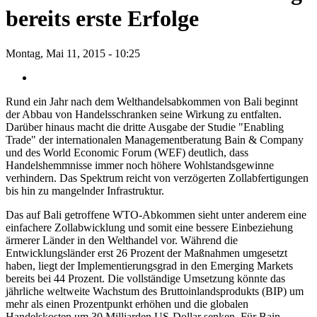
bereits erste Erfolge
Montag, Mai 11, 2015 - 10:25
Rund ein Jahr nach dem Welthandelsabkommen von Bali beginnt
der Abbau von Handelsschranken seine Wirkung zu entfalten.
Darüber hinaus macht die dritte Ausgabe der Studie "Enabling
Trade" der internationalen Managementberatung Bain & Company
und des World Economic Forum (WEF) deutlich, dass
Handelshemmnisse immer noch höhere Wohlstandsgewinne
verhindern. Das Spektrum reicht von verzögerten Zollabfertigungen
bis hin zu mangelnder Infrastruktur.
Das auf Bali getroffene WTO-Abkommen sieht unter anderem eine
einfachere Zollabwicklung und somit eine bessere Einbeziehung
ärmerer Länder in den Welthandel vor. Während die
Entwicklungsländer erst 26 Prozent der Maßnahmen umgesetzt
haben, liegt der Implementierungsgrad in den Emerging Markets
bereits bei 44 Prozent. Die vollständige Umsetzung könnte das
jährliche weltweite Wachstum des Bruttoinlandsprodukts (BIP) um
mehr als einen Prozentpunkt erhöhen und die globalen
Handelskosten um 30 Milliarden US-Dollar senken. Für Bain-