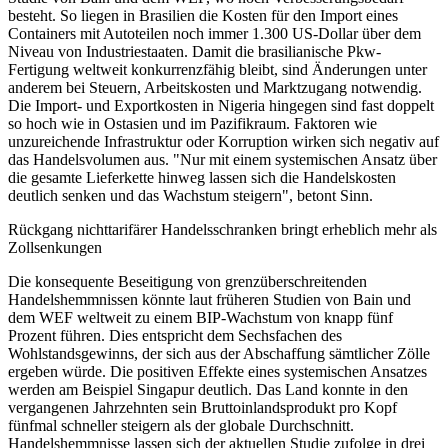
besteht. So liegen in Brasilien die Kosten für den Import eines
Containers mit Autoteilen noch immer 1.300 US-Dollar über dem
Niveau von Industriestaaten. Damit die brasilianische Pkw-
Fertigung weltweit konkurrenzfähig bleibt, sind Änderungen unter
anderem bei Steuern, Arbeitskosten und Marktzugang notwendig.
Die Import- und Exportkosten in Nigeria hingegen sind fast doppelt
so hoch wie in Ostasien und im Pazifikraum. Faktoren wie
unzureichende Infrastruktur oder Korruption wirken sich negativ auf
das Handelsvolumen aus. "Nur mit einem systemischen Ansatz über
die gesamte Lieferkette hinweg lassen sich die Handelskosten
deutlich senken und das Wachstum steigern", betont Sinn.
Rückgang nichttarifärer Handelsschranken bringt erheblich mehr als
Zollsenkungen
Die konsequente Beseitigung von grenzüberschreitenden
Handelshemmnissen könnte laut früheren Studien von Bain und
dem WEF weltweit zu einem BIP-Wachstum von knapp fünf
Prozent führen. Dies entspricht dem Sechsfachen des
Wohlstandsgewinns, der sich aus der Abschaffung sämtlicher Zölle
ergeben würde. Die positiven Effekte eines systemischen Ansatzes
werden am Beispiel Singapur deutlich. Das Land konnte in den
vergangenen Jahrzehnten sein Bruttoinlandsprodukt pro Kopf
fünfmal schneller steigern als der globale Durchschnitt.
Handelshemmnisse lassen sich der aktuellen Studie zufolge in drei