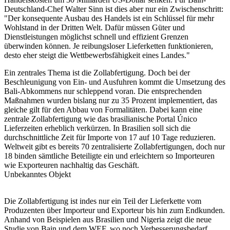
Deutschland-Chef Walter Sinn ist dies aber nur ein Zwischenschritt:
"Der konsequente Ausbau des Handels ist ein Schlüssel für mehr
Wohlstand in der Dritten Welt. Dafür müssen Güter und
Dienstleistungen möglichst schnell und effizient Grenzen
überwinden können. Je reibungsloser Lieferketten funktionieren,
desto eher steigt die Wettbewerbsfähigkeit eines Landes."
Ein zentrales Thema ist die Zollabfertigung. Doch bei der
Beschleunigung von Ein- und Ausfuhren kommt die Umsetzung des
Bali-Abkommens nur schleppend voran. Die entsprechenden
Maßnahmen wurden bislang nur zu 35 Prozent implementiert, das
gleiche gilt für den Abbau von Formalitäten. Dabei kann eine
zentrale Zollabfertigung wie das brasilianische Portal Único
Lieferzeiten erheblich verkürzen. In Brasilien soll sich die
durchschnittliche Zeit für Importe von 17 auf 10 Tage reduzieren.
Weltweit gibt es bereits 70 zentralisierte Zollabfertigungen, doch nur
18 binden sämtliche Beteiligte ein und erleichtern so Importeuren
wie Exporteuren nachhaltig das Geschäft.
Unbekanntes Objekt
Die Zollabfertigung ist indes nur ein Teil der Lieferkette vom
Produzenten über Importeur und Exporteur bis hin zum Endkunden.
Anhand von Beispielen aus Brasilien und Nigeria zeigt die neue
Studie von Bain und dem WEF, wo noch Verbesserungsbedarf