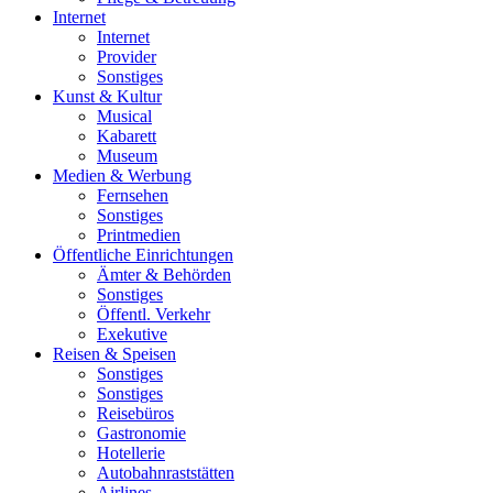
Internet
Internet
Provider
Sonstiges
Kunst & Kultur
Musical
Kabarett
Museum
Medien & Werbung
Fernsehen
Sonstiges
Printmedien
Öffentliche Einrichtungen
Ämter & Behörden
Sonstiges
Öffentl. Verkehr
Exekutive
Reisen & Speisen
Sonstiges
Sonstiges
Reisebüros
Gastronomie
Hotellerie
Autobahnraststätten
Airlines