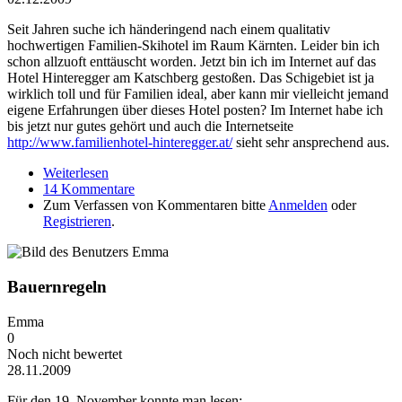
Seit Jahren suche ich händeringend nach einem qualitativ
hochwertigen Familien-Skihotel im Raum Kärnten. Leider bin ich
schon allzuoft enttäuscht worden. Jetzt bin ich im Internet auf das
Hotel Hinteregger am Katschberg gestoßen. Das Schigebiet ist ja
wirklich toll und für Familien ideal, aber kann mir vielleicht jemand
eigene Erfahrungen über dieses Hotel posten? Im Internet habe ich
bis jetzt nur gutes gehört und auch die Internetseite
http://www.familienhotel-hinteregger.at/
sieht sehr ansprechend aus.
Weiterlesen
über Ich will endlich ein tolles Familien-Skihotel!
14 Kommentare
Zum Verfassen von Kommentaren bitte
Anmelden
oder
Registrieren
.
Bauernregeln
Emma
0
Noch nicht bewertet
28.11.2009
Für den 19. November konnte man lesen: