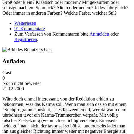
Groß oder klein? Klassisch oder modern? Mit gekauftem oder
selbstgemachtem Schmuck? Altem oder neuem? Jedes Jahr gleich?
Oder immer in anderen Farben? Welche Farbe, welcher Stil?
Weiterlesen
über Wie schaut euer Christbaum aus?
91 Kommentare
Zum Verfassen von Kommentaren bitte
Anmelden
oder
Registrieren
.
Aufladen
Gast
0
Noch nicht bewertet
21.12.2009
Wäre doch einmal interessant, von der Redaktion erklärt zu
bekommen, was das Karma soll. Wenn man sich das so mit einem
"Suchprogramm" ansieht, ist es fas-zeenierend, wer da wann dem
uhrböhsen tavor ein Karma-Trümmerchen verpaßt. Mit völlig
falscher Zielsetzung (wenn ich es richtig verstehe). Einerseits
beklagt "man" sich, der tavor sei so böhse, andererseits ladet man
ihn aus gleicher Richtung immer weiter mit negativer Energie auf.