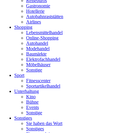
Reisebüros
Gastronomie
Hotellerie
Autobahnraststätten
Airlines
Shopping
Lebensmittelhandel
Online-Shopping
Autohandel
Modehandel
Baumärkte
Elektrofachhandel
Möbelhäuser
Sonstige
Sport
Fitnesscenter
Sportartikelhandel
Unterhaltung
Kino
Bühne
Events
Sonstige
Sonstiges
Sie haben das Wort
Sonstiges