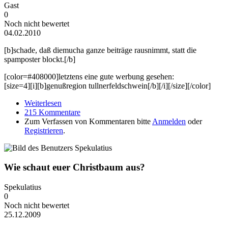
Gast
0
Noch nicht bewertet
04.02.2010
[b]schade, daß diemucha ganze beiträge rausnimmt, statt die
spamposter blockt.[/b]
[color=#408000]letztens eine gute werbung gesehen:
[size=4][i][b]genußregion tullnerfeldschwein[/b][/i][/size][/color]
Weiterlesen
über Vermischtes
215 Kommentare
Zum Verfassen von Kommentaren bitte
Anmelden
oder
Registrieren
.
Wie schaut euer Christbaum aus?
Spekulatius
0
Noch nicht bewertet
25.12.2009