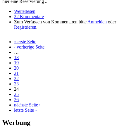
hier eine Reservierung ...
Weiterlesen
über Rocky Docky hält nichts von Reservierungen
22 Kommentare
Zum Verfassen von Kommentaren bitte
Anmelden
oder
Registrieren
.
« erste Seite
Seiten
‹ vorherige Seite
…
18
19
20
21
22
23
24
25
26
nächste Seite ›
letzte Seite »
Werbung