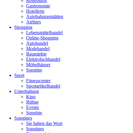
Reisebüros
Gastronomie
Hotellerie
Autobahnraststätten
Airlines
Shopping
Lebensmittelhandel
Online-Shopping
Autohandel
Modehandel
Baumärkte
Elektrofachhandel
Möbelhäuser
Sonstige
Sport
Fitnesscenter
Sportartikelhandel
Unterhaltung
Kino
Bühne
Events
Sonstige
Sonstiges
Sie haben das Wort
Sonstiges