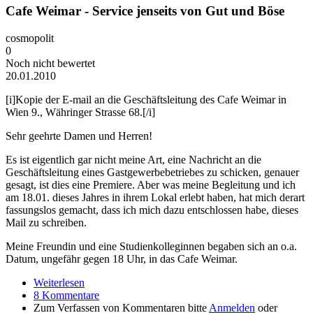
Cafe Weimar - Service jenseits von Gut und Böse
cosmopolit
0
Noch nicht bewertet
20.01.2010
[i]Kopie der E-mail an die Geschäftsleitung des Cafe Weimar in
Wien 9., Währinger Strasse 68.[/i]
Sehr geehrte Damen und Herren!
Es ist eigentlich gar nicht meine Art, eine Nachricht an die
Geschäftsleitung eines Gastgewerbebetriebes zu schicken, genauer
gesagt, ist dies eine Premiere. Aber was meine Begleitung und ich
am 18.01. dieses Jahres in ihrem Lokal erlebt haben, hat mich derart
fassungslos gemacht, dass ich mich dazu entschlossen habe, dieses
Mail zu schreiben.
Meine Freundin und eine Studienkolleginnen begaben sich an o.a.
Datum, ungefähr gegen 18 Uhr, in das Cafe Weimar.
Weiterlesen
über Cafe Weimar - Service jenseits von Gut und
8 Kommentare
Böse
Zum Verfassen von Kommentaren bitte
Anmelden
oder