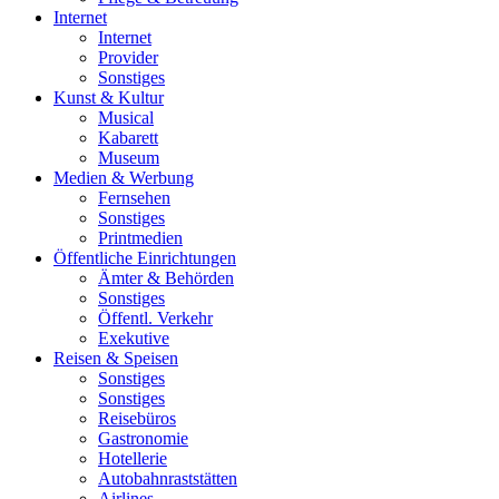
Internet
Internet
Provider
Sonstiges
Kunst & Kultur
Musical
Kabarett
Museum
Medien & Werbung
Fernsehen
Sonstiges
Printmedien
Öffentliche Einrichtungen
Ämter & Behörden
Sonstiges
Öffentl. Verkehr
Exekutive
Reisen & Speisen
Sonstiges
Sonstiges
Reisebüros
Gastronomie
Hotellerie
Autobahnraststätten
Airlines