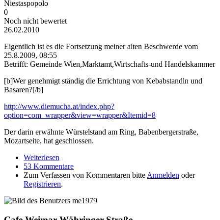
Niestaspopolo
0
Noch nicht bewertet
26.02.2010
Eigentlich ist es die Fortsetzung meiner alten Beschwerde vom
25.8.2009, 08:55
Betrifft: Gemeinde Wien,Marktamt,Wirtschafts-und Handelskammer
[b]Wer genehmigt ständig die Errichtung von Kebabstandln und
Basaren?[/b]
http://www.diemucha.at/index.php?
option=com_wrapper&view=wrapper&Itemid=8
Der darin erwähnte Würstelstand am Ring, Babenbergerstraße,
Mozartseite, hat geschlossen.
Weiterlesen
über Kebab- schlägt Würstelstand
53 Kommentare
Zum Verfassen von Kommentaren bitte
Anmelden
oder
Registrieren
.
Cafe Weimar Währinger Straße