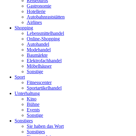
Reisebüros
Gastronomie
Hotellerie
Autobahnraststätten
Airlines
Shopping
Lebensmittelhandel
Online-Shopping
Autohandel
Modehandel
Baumärkte
Elektrofachhandel
Möbelhäuser
Sonstige
Sport
Fitnesscenter
Sportartikelhandel
Unterhaltung
Kino
Bühne
Events
Sonstige
Sonstiges
Sie haben das Wort
Sonstiges