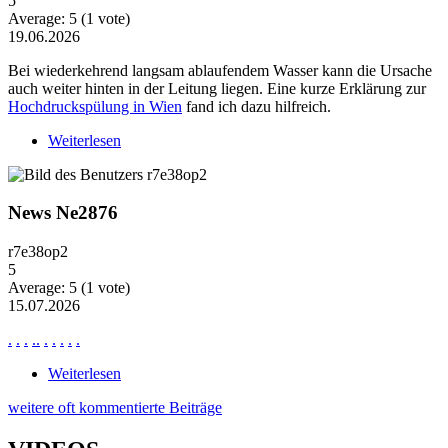
5
Average:
5
(
1
vote)
19.06.2026
Bei wiederkehrend langsam ablaufendem Wasser kann die Ursache
auch weiter hinten in der Leitung liegen. Eine kurze Erklärung zur
Hochdruckspülung in Wien
fand ich dazu hilfreich.
Weiterlesen
über Wiederkehrende Probleme mit langsam
ablaufendem Wasser
News Ne2876
r7e38op2
5
Average:
5
(
1
vote)
15.07.2026
.
.
.
.
.
.
.
.
.
.
Weiterlesen
über News Ne2876
weitere oft kommentierte Beiträge