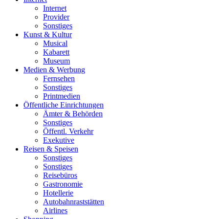
Internet
Provider
Sonstiges
Kunst & Kultur
Musical
Kabarett
Museum
Medien & Werbung
Fernsehen
Sonstiges
Printmedien
Öffentliche Einrichtungen
Ämter & Behörden
Sonstiges
Öffentl. Verkehr
Exekutive
Reisen & Speisen
Sonstiges
Sonstiges
Reisebüros
Gastronomie
Hotellerie
Autobahnraststätten
Airlines