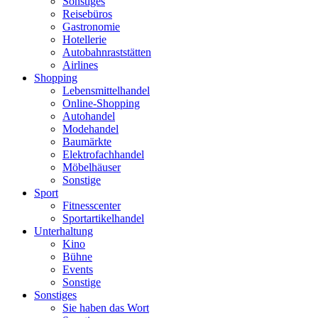
Sonstiges
Reisebüros
Gastronomie
Hotellerie
Autobahnraststätten
Airlines
Shopping
Lebensmittelhandel
Online-Shopping
Autohandel
Modehandel
Baumärkte
Elektrofachhandel
Möbelhäuser
Sonstige
Sport
Fitnesscenter
Sportartikelhandel
Unterhaltung
Kino
Bühne
Events
Sonstige
Sonstiges
Sie haben das Wort