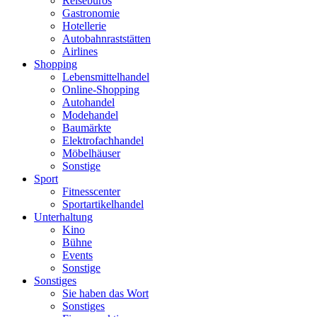
Reisebüros
Gastronomie
Hotellerie
Autobahnraststätten
Airlines
Shopping
Lebensmittelhandel
Online-Shopping
Autohandel
Modehandel
Baumärkte
Elektrofachhandel
Möbelhäuser
Sonstige
Sport
Fitnesscenter
Sportartikelhandel
Unterhaltung
Kino
Bühne
Events
Sonstige
Sonstiges
Sie haben das Wort
Sonstiges