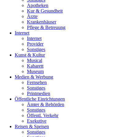
Apotheken
Kur & Gesundheit
Ärzte
Krankenhäuser
Pflege & Betreuung
Internet
Internet
Provider
Sonstiges
Kunst & Kultur
Musical
Kabarett
Museum
Medien & Werbung
Fernsehen
Sonstiges
Printmedien
Öffentliche Einrichtungen
Ämter & Behörden
Sonstiges
Öffentl. Verkehr
Exekutive
Reisen & Speisen
Sonstiges