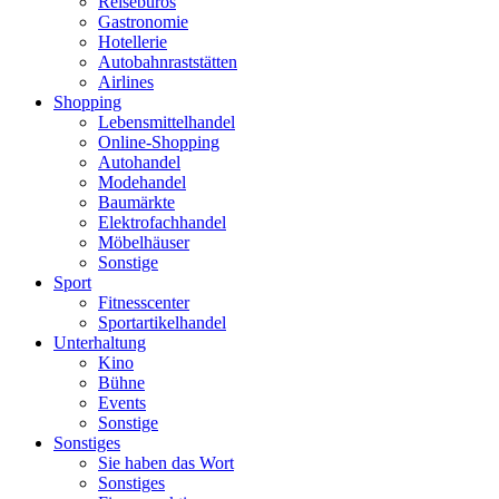
Reisebüros
Gastronomie
Hotellerie
Autobahnraststätten
Airlines
Shopping
Lebensmittelhandel
Online-Shopping
Autohandel
Modehandel
Baumärkte
Elektrofachhandel
Möbelhäuser
Sonstige
Sport
Fitnesscenter
Sportartikelhandel
Unterhaltung
Kino
Bühne
Events
Sonstige
Sonstiges
Sie haben das Wort
Sonstiges