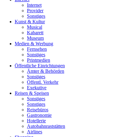
Internet
Provider
Sonstiges
Kunst & Kultur
Musical
Kabarett
Museum
Medien & Werbung
Fernsehen
Sonstiges
Printmedien
Öffentliche Einrichtungen
Ämter & Behörden
Sonstiges
Öffentl. Verkehr
Exekutive
Reisen & Speisen
Sonstiges
Sonstiges
Reisebüros
Gastronomie
Hotellerie
Autobahnraststätten
Airlines