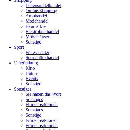
Shopping
Lebensmittelhandel
Online-Shopping
Autohandel
Modehandel
Baumärkte
Elektrofachhandel
Möbelhäuser
Sonstige
Sport
Fitnesscenter
Sportartikelhandel
Unterhaltung
Kino
Bühne
Events
Sonstige
Sonstiges
Sie haben das Wort
Sonstiges
Firmenreaktionen
Sonstiges
Sonstige
Firmenreaktionen
Firmenreaktionen