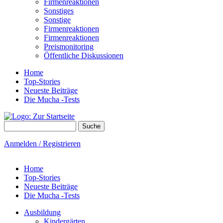
Firmenreaktionen
Sonstiges
Sonstige
Firmenreaktionen
Firmenreaktionen
Preismonitoring
Öffentliche Diskussionen
Home
Top-Stories
Neueste Beiträge
Die Mucha -Tests
Suche
Suchformular
Anmelden / Registrieren
Home
Top-Stories
Neueste Beiträge
Die Mucha -Tests
Ausbildung
Kindergärten