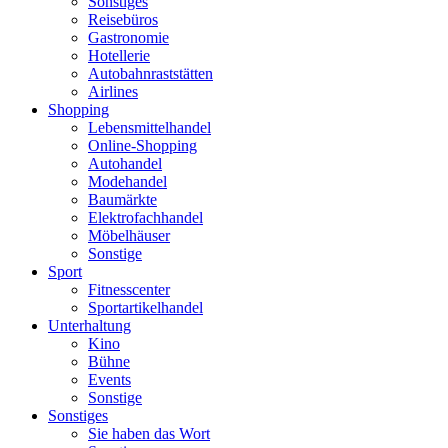
Sonstiges
Reisebüros
Gastronomie
Hotellerie
Autobahnraststätten
Airlines
Shopping
Lebensmittelhandel
Online-Shopping
Autohandel
Modehandel
Baumärkte
Elektrofachhandel
Möbelhäuser
Sonstige
Sport
Fitnesscenter
Sportartikelhandel
Unterhaltung
Kino
Bühne
Events
Sonstige
Sonstiges
Sie haben das Wort