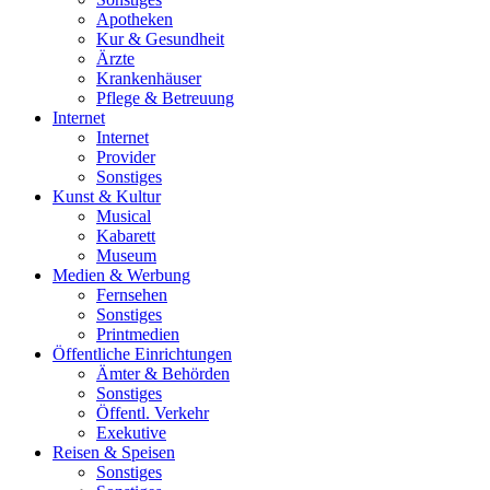
Apotheken
Kur & Gesundheit
Ärzte
Krankenhäuser
Pflege & Betreuung
Internet
Internet
Provider
Sonstiges
Kunst & Kultur
Musical
Kabarett
Museum
Medien & Werbung
Fernsehen
Sonstiges
Printmedien
Öffentliche Einrichtungen
Ämter & Behörden
Sonstiges
Öffentl. Verkehr
Exekutive
Reisen & Speisen
Sonstiges