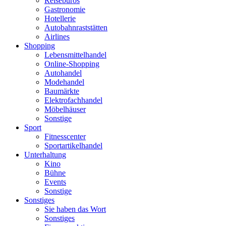
Reisebüros
Gastronomie
Hotellerie
Autobahnraststätten
Airlines
Shopping
Lebensmittelhandel
Online-Shopping
Autohandel
Modehandel
Baumärkte
Elektrofachhandel
Möbelhäuser
Sonstige
Sport
Fitnesscenter
Sportartikelhandel
Unterhaltung
Kino
Bühne
Events
Sonstige
Sonstiges
Sie haben das Wort
Sonstiges